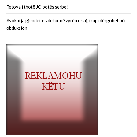
Tetova i thotë JO botës serbe!
Avokatja gjendet e vdekur në zyrën e saj, trupi dërgohet për
obduksion