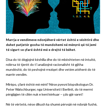
Marrja e vendimeve ndonjëherë vërtet është e vështirë dhe
duhet patjetër goxha të mundohemi në mënyrë që të jemi
të sigurt se çfarë është më e drejtë të bëhet
.
Disa do të dëgjojnë këshilla dhe do të mbështeten në intuitë,
ndërsa të tjerët do t’i analizojnë racionalisht të gjitha
mundësitë, do të peshojnë rreziqet dhe vetëm atëherë do të
marrin vendim.
Mirëpo, çfarë është më mirë? Nëse pyesni biopsikologun Dr.
Peter Walschburger, nga Universiteti i Berlinit, do të merrni
përgjigjen të cilën nuk e keni kërkuar – çdo gjë varet!
Në të vërtetë, nëse dikush ka shumë përvojë në ndonjë fushë,