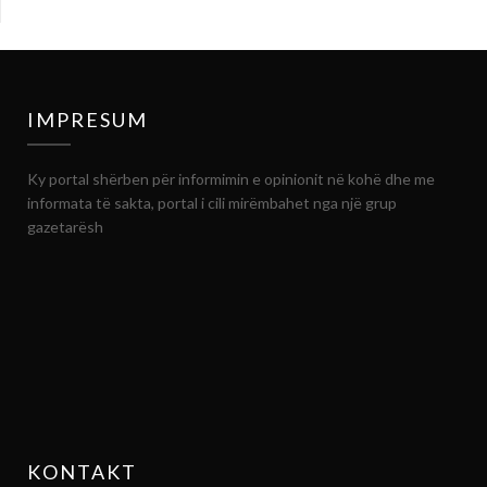
IMPRESUM
Ky portal shërben për informimin e opinionit në kohë dhe me
informata të sakta, portal i cili mirëmbahet nga një grup
gazetarësh
KONTAKT