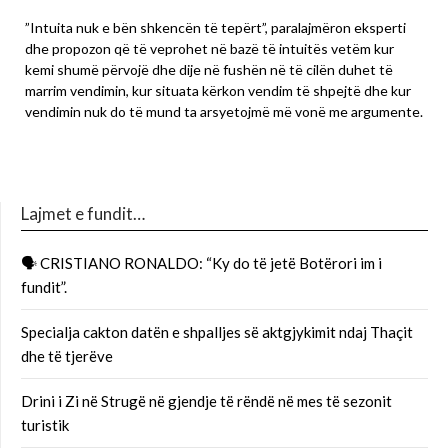
”Intuita nuk e bën shkencën të tepërt”, paralajmëron eksperti
dhe propozon që të veprohet në bazë të intuitës vetëm kur
kemi shumë përvojë dhe dije në fushën në të cilën duhet të
marrim vendimin, kur situata kërkon vendim të shpejtë dhe kur
vendimin nuk do të mund ta arsyetojmë më vonë me argumente.
Lajmet e fundit…
🗣 CRISTIANO RONALDO: “Ky do të jetë Botërori im i
fundit”.
Specialja cakton datën e shpalljes së aktgjykimit ndaj Thaçit
dhe të tjerëve
Drini i Zi në Strugë në gjendje të rëndë në mes të sezonit
turistik