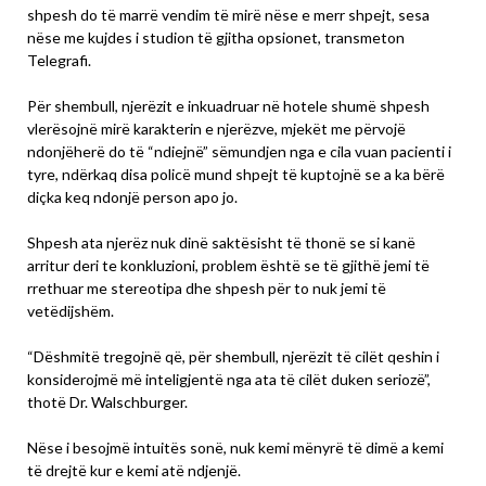
shpesh do të marrë vendim të mirë nëse e merr shpejt, sesa
nëse me kujdes i studion të gjitha opsionet, transmeton
Telegrafi.
Për shembull, njerëzit e inkuadruar në hotele shumë shpesh
vlerësojnë mirë karakterin e njerëzve, mjekët me përvojë
ndonjëherë do të “ndiejnë” sëmundjen nga e cila vuan pacienti i
tyre, ndërkaq disa policë mund shpejt të kuptojnë se a ka bërë
diçka keq ndonjë person apo jo.
Shpesh ata njerëz nuk dinë saktësisht të thonë se si kanë
arritur deri te konkluzioni, problem është se të gjithë jemi të
rrethuar me stereotipa dhe shpesh për to nuk jemi të
vetëdijshëm.
“Dëshmitë tregojnë që, për shembull, njerëzit të cilët qeshin i
konsiderojmë më inteligjentë nga ata të cilët duken seriozë”,
thotë Dr. Walschburger.
Nëse i besojmë intuitës sonë, nuk kemi mënyrë të dimë a kemi
të drejtë kur e kemi atë ndjenjë.