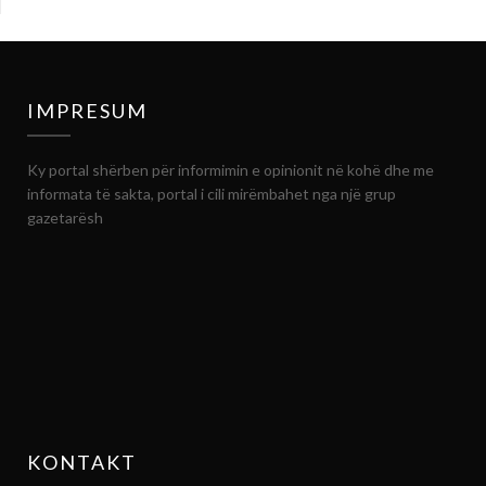
IMPRESUM
Ky portal shërben për informimin e opinionit në kohë dhe me
informata të sakta, portal i cili mirëmbahet nga një grup
gazetarësh
KONTAKT