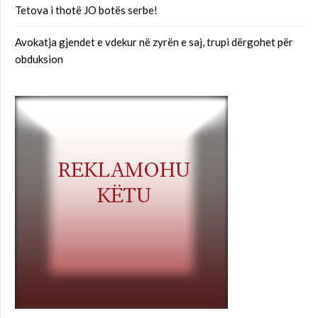
Tetova i thotë JO botës serbe!
Avokatja gjendet e vdekur në zyrën e saj, trupi dërgohet për
obduksion