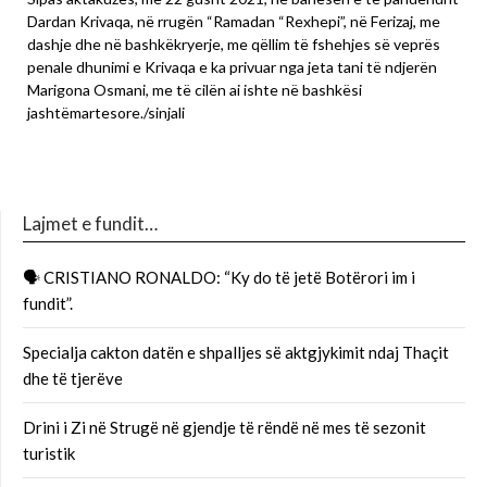
Dardan Krivaqa, në rrugën “Ramadan “Rexhepi”, në Ferizaj, me
dashje dhe në bashkëkryerje, me qëllim të fshehjes së veprës
penale dhunimi e Krivaqa e ka privuar nga jeta tani të ndjerën
Marigona Osmani, me të cilën ai ishte në bashkësi
jashtëmartesore./sinjali
Lajmet e fundit…
🗣 CRISTIANO RONALDO: “Ky do të jetë Botërori im i
fundit”.
Specialja cakton datën e shpalljes së aktgjykimit ndaj Thaçit
dhe të tjerëve
Drini i Zi në Strugë në gjendje të rëndë në mes të sezonit
turistik