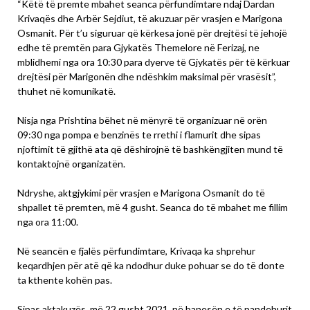
“Këtë të premte mbahet seanca përfundimtare ndaj Dardan
Krivaqës dhe Arbër Sejdiut, të akuzuar për vrasjen e Marigona
Osmanit. Për t’u siguruar që kërkesa jonë për drejtësi të jehojë
edhe të premtën para Gjykatës Themelore në Ferizaj, ne
mblidhemi nga ora 10:30 para dyerve të Gjykatës për të kërkuar
drejtësi për Marigonën dhe ndëshkim maksimal për vrasësit”,
thuhet në komunikatë.
Nisja nga Prishtina bëhet në mënyrë të organizuar në orën
09:30 nga pompa e benzinës te rrethi i flamurit dhe sipas
njoftimit të gjithë ata që dëshirojnë të bashkëngjiten mund të
kontaktojnë organizatën.
Ndryshe, aktgjykimi për vrasjen e Marigona Osmanit do të
shpallet të premten, më 4 gusht. Seanca do të mbahet me fillim
nga ora 11:00.
Në seancën e fjalës përfundimtare, Krivaqa ka shprehur
keqardhjen për atë që ka ndodhur duke pohuar se do të donte
ta kthente kohën pas.
Sipas aktakuzës, më 22 gusht 2021, në banesën e të pandehurit