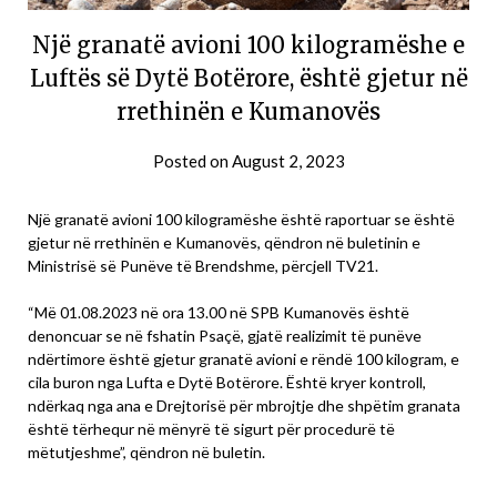
Një granatë avioni 100 kilogramëshe e
Luftës së Dytë Botërore, është gjetur në
rrethinën e Kumanovës
Posted on
August 2, 2023
Një granatë avioni 100 kilogramëshe është raportuar se është
gjetur në rrethinën e Kumanovës, qëndron në buletinin e
Ministrisë së Punëve të Brendshme, përcjell TV21.
“Më 01.08.2023 në ora 13.00 në SPB Kumanovës është
denoncuar se në fshatin Psaçë, gjatë realizimit të punëve
ndërtimore është gjetur granatë avioni e rëndë 100 kilogram, e
cila buron nga Lufta e Dytë Botërore. Është kryer kontroll,
ndërkaq nga ana e Drejtorisë për mbrojtje dhe shpëtim granata
është tërhequr në mënyrë të sigurt për procedurë të
mëtutjeshme”, qëndron në buletin.