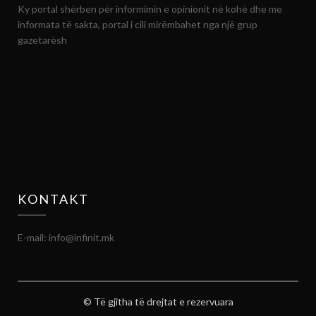
Ky portal shërben për informimin e opinionit në kohë dhe me
informata të sakta, portal i cili mirëmbahet nga një grup
gazetarësh
KONTAKT
E-mail: info@infinit.mk
© Të gjitha të drejtat e rezervuara