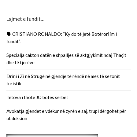
Lajmet e fundit…
🗣 CRISTIANO RONALDO: “Ky do të jetë Botërori im i
fundit”.
Specialja cakton datën e shpalljes së aktgjykimit ndaj Thaçit
dhe të tjerëve
Drini i Zi në Strugë në gjendje të rëndë në mes të sezonit
turistik
Tetova i thotë JO botës serbe!
Avokatja gjendet e vdekur në zyrën e saj, trupi dërgohet për
obduksion