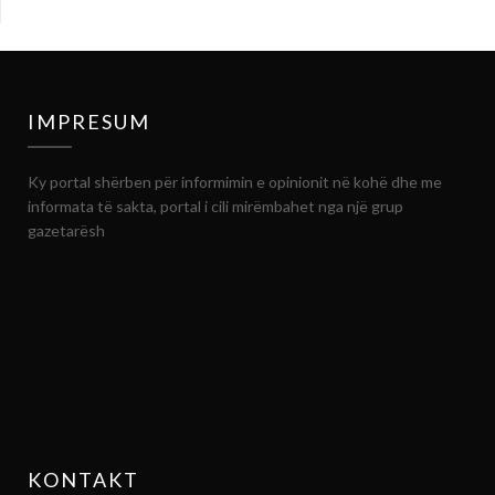
IMPRESUM
Ky portal shërben për informimin e opinionit në kohë dhe me
informata të sakta, portal i cili mirëmbahet nga një grup
gazetarësh
KONTAKT