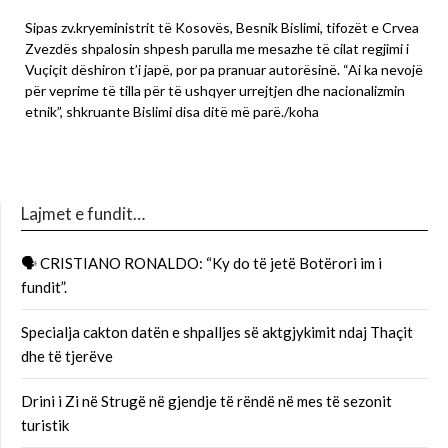
Sipas zv.kryeministrit të Kosovës, Besnik Bislimi, tifozët e Crvea
Zvezdës shpalosin shpesh parulla me mesazhe të cilat regjimi i
Vuçiçit dëshiron t’i japë, por pa pranuar autorësinë. “Ai ka nevojë
për veprime të tilla për të ushqyer urrejtjen dhe nacionalizmin
etnik”, shkruante Bislimi disa ditë më parë./koha
Lajmet e fundit…
🗣 CRISTIANO RONALDO: “Ky do të jetë Botërori im i
fundit”.
Specialja cakton datën e shpalljes së aktgjykimit ndaj Thaçit
dhe të tjerëve
Drini i Zi në Strugë në gjendje të rëndë në mes të sezonit
turistik