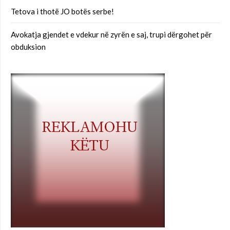
Tetova i thotë JO botës serbe!
Avokatja gjendet e vdekur në zyrën e saj, trupi dërgohet për
obduksion