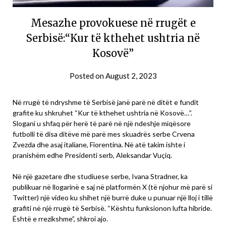
Mesazhe provokuese në rrugët e
Serbisë:“Kur të kthehet ushtria në
Kosovë”
Posted on
August 2, 2023
Në rrugë të ndryshme të Serbisë janë parë në ditët e fundit
grafite ku shkruhet “Kur të kthehet ushtria në Kosovë…”.
Slogani u shfaq për herë të parë në një ndeshje miqësore
futbolli të disa ditëve më parë mes skuadrës serbe Crvena
Zvezda dhe asaj italiane, Fiorentina. Në atë takim ishte i
pranishëm edhe Presidenti serb, Aleksandar Vuçiq.
Në një gazetare dhe studiuese serbe, Ivana Stradner, ka
publikuar në llogarinë e saj në platformën X (të njohur më parë si
Twitter) një video ku shihet një burrë duke u punuar një lloj i tillë
grafiti në një rrugë të Serbisë. “Kështu funksionon lufta hibride.
Është e rrezikshme”, shkroi ajo.