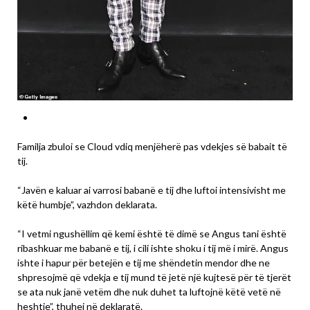
Familja zbuloi se Cloud vdiq menjëherë pas vdekjes së babait të
tij.
“Javën e kaluar ai varrosi babanë e tij dhe luftoi intensivisht me
këtë humbje”, vazhdon deklarata.
“I vetmi ngushëllim që kemi është të dimë se Angus tani është
ribashkuar me babanë e tij, i cili ishte shoku i tij më i mirë. Angus
ishte i hapur për betejën e tij me shëndetin mendor dhe ne
shpresojmë që vdekja e tij mund të jetë një kujtesë për të tjerët
se ata nuk janë vetëm dhe nuk duhet ta luftojnë këtë vetë në
heshtje”, thuhej në deklaratë.