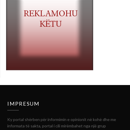
IMPRESUM
Ky portal shërben për informimin e opinionit në kohë dhe me
informata të sakta, portal i cili mirëmbahet nga një grup