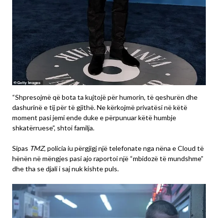
“Shpresojmë që bota ta kujtojë për humorin, të qeshurën dhe
dashurinë e tij për të gjithë. Ne kërkojmë privatësi në këtë
moment pasi jemi ende duke e përpunuar këtë humbje
shkatërruese”, shtoi familja.
Sipas
TMZ
, policia iu përgjigj një telefonate nga nëna e Cloud të
hënën në mëngjes pasi ajo raportoi një “mbidozë të mundshme”
dhe tha se djali i saj nuk kishte puls.