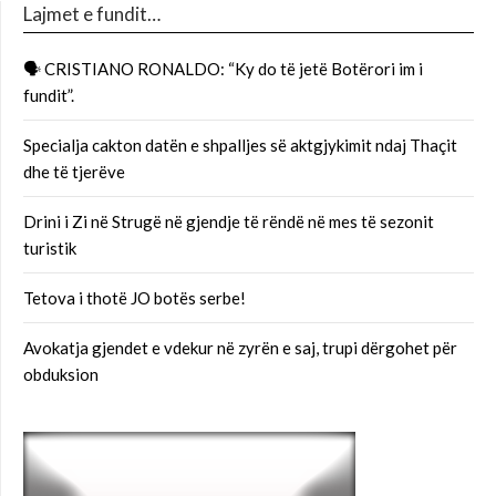
Lajmet e fundit…
🗣 CRISTIANO RONALDO: “Ky do të jetë Botërori im i
fundit”.
Specialja cakton datën e shpalljes së aktgjykimit ndaj Thaçit
dhe të tjerëve
Drini i Zi në Strugë në gjendje të rëndë në mes të sezonit
turistik
Tetova i thotë JO botës serbe!
Avokatja gjendet e vdekur në zyrën e saj, trupi dërgohet për
obduksion