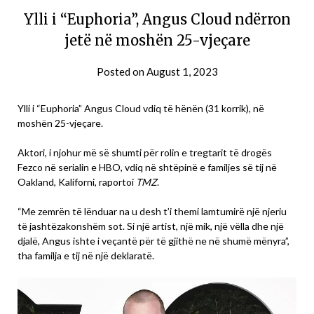
Ylli i “Euphoria”, Angus Cloud ndërron
jetë në moshën 25-vjeçare
Posted on
August 1, 2023
Ylli i “Euphoria” Angus Cloud vdiq të hënën (31 korrik), në
moshën 25-vjeçare.
Aktori, i njohur më së shumti për rolin e tregtarit të drogës
Fezco në serialin e HBO, vdiq në shtëpinë e familjes së tij në
Oakland, Kaliforni, raportoi
TMZ
.
“Me zemrën të lënduar na u desh t’i themi lamtumirë një njeriu
të jashtëzakonshëm sot. Si një artist, një mik, një vëlla dhe një
djalë, Angus ishte i veçantë për të gjithë ne në shumë mënyra”,
tha familja e tij në një deklaratë.