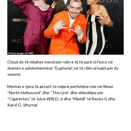
Cloud do të mbahet mend për rolin e tij të parë si Fezco në
dramën e adoleshentëve “Euphoria”, në të cilën ai luajti për dy
sezone.
Meritat e tjera të aktorit të ndjerë përfshijnë role në filmat
“North Hollywood” dhe “The Line” dhe videoklipe për
“Cigarettes” të Juice WRLD, si dhe “Mamiii” të Becky G dhe
Karol G. /zhurnal