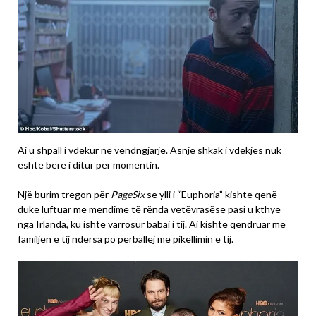
Ai u shpall i vdekur në vendngjarje. Asnjë shkak i vdekjes nuk
është bërë i ditur për momentin.
Një burim tregon për
PageSix
se ylli i “Euphoria” kishte qenë
duke luftuar me mendime të rënda vetëvrasëse pasi u kthye
nga Irlanda, ku ishte varrosur babai i tij. Ai kishte qëndruar me
familjen e tij ndërsa po përballej me pikëllimin e tij.