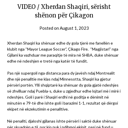
VIDEO / Xherdan Shaqiri, sërisht
shënon për Çikagon
Posted on
August 1, 2023
Xherdan Shaqiri ka shënuar edhe dy gola tjerë me fanellën e
klubit nga “Mayor League Soccer”, Çikago Fire. “Magjistari” nga
Gjilani ka vazhduar me paraqitje të mira në SHBA, duke shënuar
edhe në ndeshjen e tretë nga katër të fundit.
Pas një supergoli nga distanca para dy javësh ndaj Montrealit
dhe një penalltie me klas ndaj Minnesotta, Shaqiri ka gjetur
përsëri portën. Ylli shqiptarë ka shënuar dy gola gjatë ndeshjes
së zhvilluar ndaj Puebla-s, duke u zgjedhur edhe lojtari më i mirë i
ndeshjes. Goli i parë i Shaqiri erdhi në goditja e dënimit në
minutën e 79-të dhe ishte goli i barazimi 1-1, rezultat që dërgoi
ekipet në ekzekutimin e penalltive.
Në penallti, djaloshi gjilanas ishte përsëri i saktë duke shënuar
për skuadrën e tij, por kjo nuk i ndihmoi ekipit, pasi në fund u