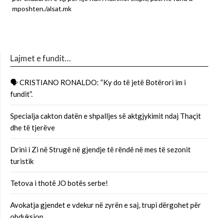
mposhten./alsat.mk
Lajmet e fundit…
🗣 CRISTIANO RONALDO: “Ky do të jetë Botërori im i
fundit”.
Specialja cakton datën e shpalljes së aktgjykimit ndaj Thaçit
dhe të tjerëve
Drini i Zi në Strugë në gjendje të rëndë në mes të sezonit
turistik
Tetova i thotë JO botës serbe!
Avokatja gjendet e vdekur në zyrën e saj, trupi dërgohet për
obduksion