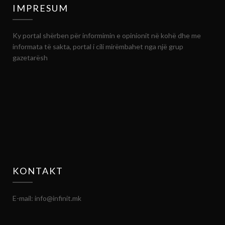
IMPRESUM
Ky portal shërben për informimin e opinionit në kohë dhe me
informata të sakta, portal i cili mirëmbahet nga një grup
gazetarësh
KONTAKT
E-mail: info@infinit.mk