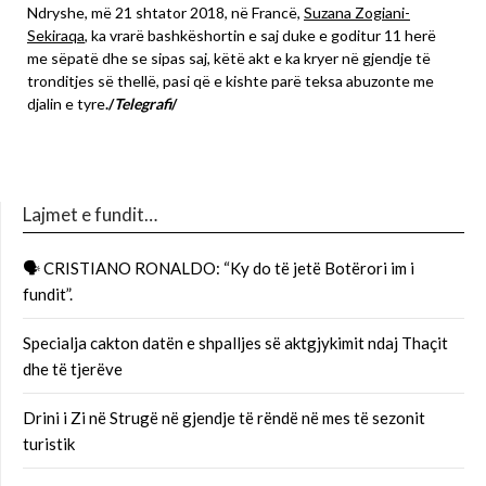
Ndryshe, më 21 shtator 2018, në Francë,
Suzana Zogiani-
Sekiraqa
, ka vrarë bashkëshortin e saj duke e goditur 11 herë
me sëpatë dhe se sipas saj, këtë akt e ka kryer në gjendje të
tronditjes së thellë, pasi që e kishte parë teksa abuzonte me
djalin e tyre
./
Telegrafi
/
Lajmet e fundit…
🗣 CRISTIANO RONALDO: “Ky do të jetë Botërori im i
fundit”.
Specialja cakton datën e shpalljes së aktgjykimit ndaj Thaçit
dhe të tjerëve
Drini i Zi në Strugë në gjendje të rëndë në mes të sezonit
turistik