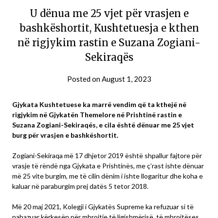
U dënua me 25 vjet për vrasjen e
bashkëshortit, Kushtetuesja e kthen
në rigjykim rastin e Suzana Zogiani-
Sekiraqës
Posted on
August 1, 2023
Gjykata Kushtetuese ka marrë vendim që ta kthejë në
rigjykim në Gjykatën Themelore në Prishtinë rastin e
Suzana Zogiani-Sekiraqës, e cila është dënuar me 25 vjet
burg për vrasjen e bashkëshortit.
Zogiani-Sekiraqa më 17 dhjetor 2019 është shpallur fajtore për
vrasje të rëndë nga Gjykata e Prishtinës, me ç’rast ishte dënuar
më 25 vite burgim, me të cilin dënim i ishte llogaritur dhe koha e
kaluar në paraburgim prej datës 5 tetor 2018.
Më 20 maj 2021, Kolegji i Gjykatës Supreme ka refuzuar si të
pabazuar kërkesën për mbrojtje të ligjshmërisë, të mbrojtëses