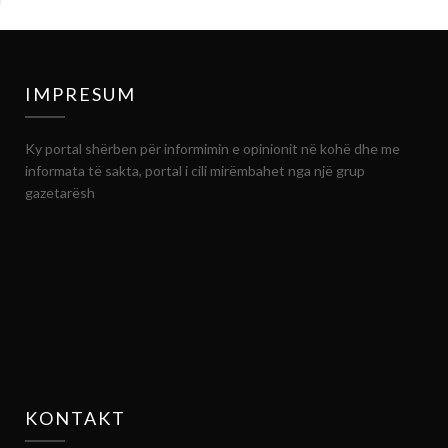
IMPRESUM
Ky portal shërben për informimin e opinionit në kohë dhe me
informata të sakta, portal i cili mirëmbahet nga një grup
gazetarësh
KONTAKT