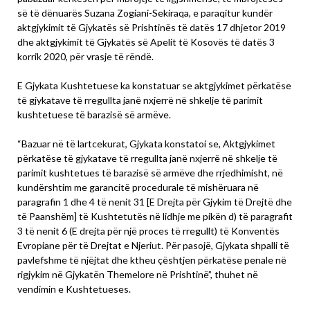
së të dënuarës Suzana Zogiani-Sekiraqa, e paraqitur kundër
aktgjykimit të Gjykatës së Prishtinës të datës 17 dhjetor 2019
dhe aktgjykimit të Gjykatës së Apelit të Kosovës të datës 3
korrik 2020, për vrasje të rëndë.
E Gjykata Kushtetuese ka konstatuar se aktgjykimet përkatëse
të gjykatave të rregullta janë nxjerrë në shkelje të parimit
kushtetuese të barazisë së armëve.
“Bazuar në të lartcekurat, Gjykata konstatoi se, Aktgjykimet
përkatëse të gjykatave të rregullta janë nxjerrë në shkelje të
parimit kushtetues të barazisë së armëve dhe rrjedhimisht, në
kundërshtim me garancitë procedurale të mishëruara në
paragrafin 1 dhe 4 të nenit 31 [E Drejta për Gjykim të Drejtë dhe
të Paanshëm] të Kushtetutës në lidhje me pikën d) të paragrafit
3 të nenit 6 (E drejta për një proces të rregullt) të Konventës
Evropiane për të Drejtat e Njeriut. Për pasojë, Gjykata shpalli të
pavlefshme të njëjtat dhe ktheu çështjen përkatëse penale në
rigjykim në Gjykatën Themelore në Prishtinë”, thuhet në
vendimin e Kushtetueses.