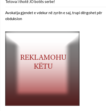
Tetova i thotë JO botës serbe!
Avokatja gjendet e vdekur në zyrën e saj, trupi dërgohet për
obduksion