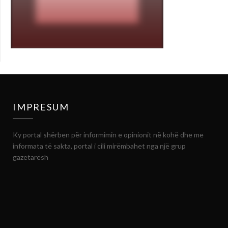
IMPRESUM
Ky portal shërben për informimin e opinionit në kohë dhe me
informata të sakta, portal i cili mirëmbahet nga një grup
gazetarësh