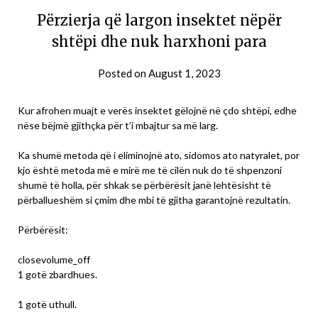
Përzierja që largon insektet nëpër
shtëpi dhe nuk harxhoni para
Posted on
August 1, 2023
Kur afrohen muajt e verës insektet gëlojnë në çdo shtëpi, edhe
nëse bëjmë gjithçka për t’i mbajtur sa më larg.
Ka shumë metoda që i eliminojnë ato, sidomos ato natyralet, por
kjo është metoda më e mirë me të cilën nuk do të shpenzoni
shumë të holla, për shkak se përbërësit janë lehtësisht të
përballueshëm si çmim dhe mbi të gjitha garantojnë rezultatin.
Përbërësit:
closevolume_off
1 gotë zbardhues.
1 gotë uthull.