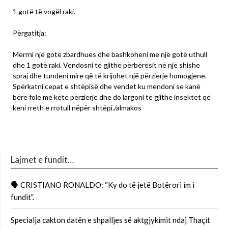
1 gotë të vogël raki.
Përgatitja:
Merrni një gotë zbardhues dhe bashkoheni me një gotë uthull
dhe 1 gotë raki. Vendosni të gjithë përbërësit në një shishe
spraj dhe tundeni mire që të krijohet një përzierje homogjene.
Spërkatni cepat e shtëpisë dhe vendet ku mendoni se kanë
bërë fole me këtë përzierje dhe do largoni të gjithë insektet që
keni rreth e rrotull nëpër shtëpi./almakos
Lajmet e fundit…
🗣 CRISTIANO RONALDO: “Ky do të jetë Botërori im i
fundit”.
Specialja cakton datën e shpalljes së aktgjykimit ndaj Thaçit