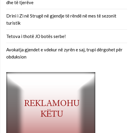
dhe të tjerëve
Drini i Zi në Strugë në gjendje të rëndë në mes të sezonit
turistik
Tetova i thotë JO botës serbe!
Avokatja gjendet e vdekur në zyrën e saj, trupi dërgohet për
obduksion