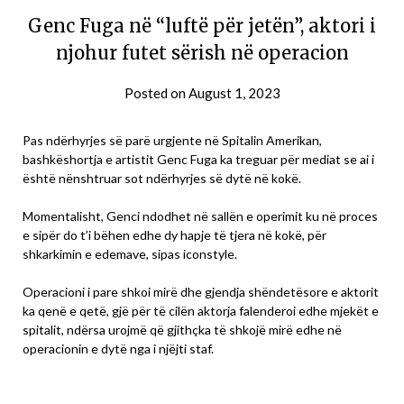
Genc Fuga në “luftë për jetën”, aktori i
njohur futet sërish në operacion
Posted on
August 1, 2023
Pas ndërhyrjes së parë urgjente në Spitalin Amerikan,
bashkëshortja e artistit Genc Fuga ka treguar për mediat se ai i
është nënshtruar sot ndërhyrjes së dytë në kokë.
Momentalisht, Genci ndodhet në sallën e operimit ku në proces
e sipër do t’i bëhen edhe dy hapje të tjera në kokë, për
shkarkimin e edemave, sipas iconstyle.
Operacioni i pare shkoi mirë dhe gjendja shëndetësore e aktorit
ka qenë e qetë, gjë për të cilën aktorja falenderoi edhe mjekët e
spitalit, ndërsa urojmë që gjithçka të shkojë mirë edhe në
operacionin e dytë nga i njëjti staf.