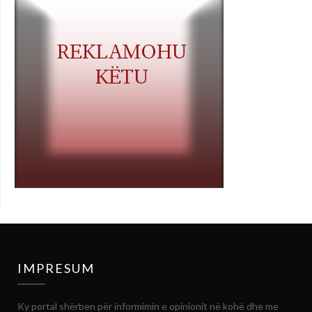
IMPRESUM
Ky portal shërben për informimin e opinionit në kohë dhe me