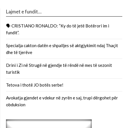
Lajmet e fundit…
🗣 CRISTIANO RONALDO: “Ky do të jetë Botërori im i
fundit”.
Specialja cakton datën e shpalljes së aktgjykimit ndaj Thaçit
dhe të tjerëve
Drini i Zi në Strugë në gjendje të rëndë në mes të sezonit
turistik
Tetova i thotë JO botës serbe!
Avokatja gjendet e vdekur në zyrën e saj, trupi dërgohet për
obduksion