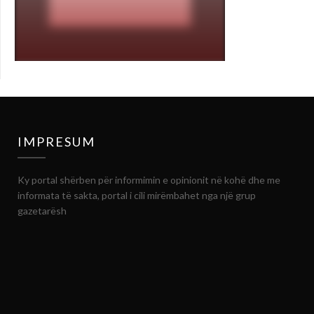
IMPRESUM
Ky portal shërben për informimin e opinionit në kohë dhe me
informata të sakta, portal i cili mirëmbahet nga një grup
gazetarësh