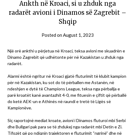
Ankth në Kroaci, si u zhduk nga
radarët avioni i Dinamos së Zagrebit –
Shqip
Posted on
August 1, 2023
Një orë ankthi u përjetua në Kroaci, teksa avioni me skuadrën e
Dinamo Zagrebit që udhëtonte për në Kazakistan u zhduk nga
radarët.
Alarmi është ngritur në Kroaci gjatë fluturimit të klubit kampion
për në Kazakistan, ku sot do të përballen me Astanën, në
ndeshjen e dytë të Champions League, teksa nga përballja e
parë kroatët kanë avantazhit 4-0, me fituesin e çiftit që përballë
do ketë AEK-un e Athinës në raundi e tretë të Ligës së
Kampionëve.
Siç raportojnë mediat kroate, avioni i Dinamos fluturoi mbi Serbi
dhe Bullgari pak para se të zhdukej nga radarët mbi Detin e Zi.
Tifozët që po ndiqnin trajektoren e fluturimit “ngrinë” dhe në