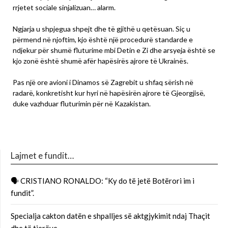
rrjetet sociale sinjalizuan… alarm.
Ngjarja u shpjegua shpejt dhe të gjithë u qetësuan. Siç u
përmend në njoftim, kjo është një procedurë standarde e
ndjekur për shumë fluturime mbi Detin e Zi dhe arsyeja është se
kjo zonë është shumë afër hapësirës ajrore të Ukrainës.
Pas një ore avioni i Dinamos së Zagrebit u shfaq sërish në
radarë, konkretisht kur hyri në hapësirën ajrore të Gjeorgjisë,
duke vazhduar fluturimin për në Kazakistan.
Lajmet e fundit…
🗣 CRISTIANO RONALDO: “Ky do të jetë Botërori im i
fundit”.
Specialja cakton datën e shpalljes së aktgjykimit ndaj Thaçit