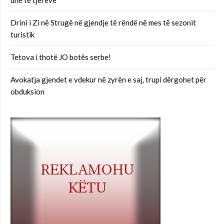
dhe të tjerëve
Drini i Zi në Strugë në gjendje të rëndë në mes të sezonit
turistik
Tetova i thotë JO botës serbe!
Avokatja gjendet e vdekur në zyrën e saj, trupi dërgohet për
obduksion