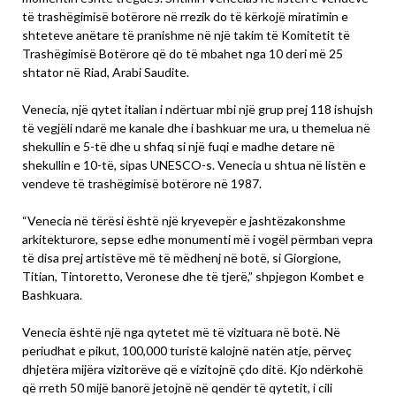
të trashëgimisë botërore në rrezik do të kërkojë miratimin e
shteteve anëtare të pranishme në një takim të Komitetit të
Trashëgimisë Botërore që do të mbahet nga 10 deri më 25
shtator në Riad, Arabi Saudite.
Venecia, një qytet italian i ndërtuar mbi një grup prej 118 ishujsh
të vegjëli ndarë me kanale dhe i bashkuar me ura, u themelua në
shekullin e 5-të dhe u shfaq si një fuqi e madhe detare në
shekullin e 10-të, sipas UNESCO-s. Venecia u shtua në listën e
vendeve të trashëgimisë botërore në 1987.
“Venecia në tërësi është një kryevepër e jashtëzakonshme
arkitekturore, sepse edhe monumenti më i vogël përmban vepra
të disa prej artistëve më të mëdhenj në botë, si Giorgione,
Titian, Tintoretto, Veronese dhe të tjerë,” shpjegon Kombet e
Bashkuara.
Venecia është një nga qytetet më të vizituara në botë. Në
periudhat e pikut, 100,000 turistë kalojnë natën atje, përveç
dhjetëra mijëra vizitorëve që e vizitojnë çdo ditë. Kjo ndërkohë
që rreth 50 mijë banorë jetojnë në qendër të qytetit, i cili