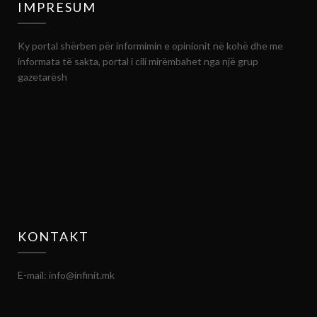
IMPRESUM
Ky portal shërben për informimin e opinionit në kohë dhe me
informata të sakta, portal i cili mirëmbahet nga një grup
gazetarësh
KONTAKT
E-mail: info@infinit.mk