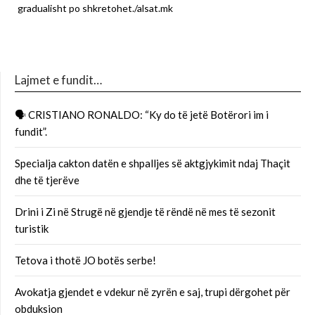
gradualisht po shkretohet./alsat.mk
Lajmet e fundit…
🗣 CRISTIANO RONALDO: “Ky do të jetë Botërori im i
fundit”.
Specialja cakton datën e shpalljes së aktgjykimit ndaj Thaçit
dhe të tjerëve
Drini i Zi në Strugë në gjendje të rëndë në mes të sezonit
turistik
Tetova i thotë JO botës serbe!
Avokatja gjendet e vdekur në zyrën e saj, trupi dërgohet për
obduksion