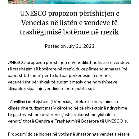
UNESCO propozon përfshirjen e
Venecias në listën e vendeve të
trashëgimisë botërore në rrezik
Posted on
July 31, 2023
UNESCO propozon përfshirjen e Venedikut në listën e vendeve
të trashëgimisë botërore në rrezik, duke përmendur masat “të
papërshtatshme” për të luftuar përkeqësimin e zonës,
veçanërisht për shkak të turizmit masiv dhe ndryshimeve
klimatike, sipas një vendimi të bërë publik sot.
“Zhvillimi i mëtejshëm (i Venecias), efektet e ndryshimit të
klimës dhe turizmit masiv kërcënojnë të shkaktojnë ndryshime
të pakthyeshme në vlerën e jashtëzakonshme globale të
vendit,” thotë Qendra e Trashëgimisë Botërore të UNESCO-s.
Propozimi do të hidhet në votim në shtator nga vendet anëtare