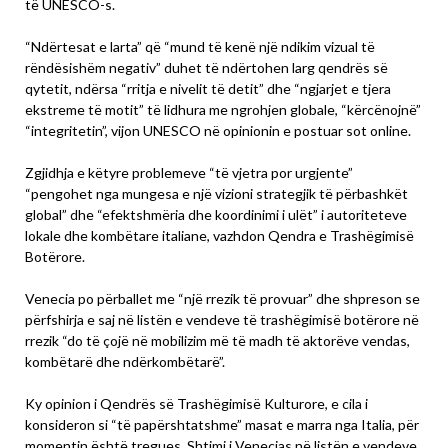
të UNESCO-s.
“Ndërtesat e larta” që “mund të kenë një ndikim vizual të
rëndësishëm negativ” duhet të ndërtohen larg qendrës së
qytetit, ndërsa “rritja e nivelit të detit” dhe “ngjarjet e tjera
ekstreme të motit” të lidhura me ngrohjen globale, “kërcënojnë”
“integritetin”, vijon UNESCO në opinionin e postuar sot online.
Zgjidhja e këtyre problemeve “të vjetra por urgjente”
“pengohet nga mungesa e një vizioni strategjik të përbashkët
global” dhe “efektshmëria dhe koordinimi i ulët” i autoriteteve
lokale dhe kombëtare italiane, vazhdon Qendra e Trashëgimisë
Botërore.
Venecia po përballet me “një rrezik të provuar” dhe shpreson se
përfshirja e saj në listën e vendeve të trashëgimisë botërore në
rrezik “do të çojë në mobilizim më të madh të aktorëve vendas,
kombëtarë dhe ndërkombëtarë”.
Ky opinion i Qendrës së Trashëgimisë Kulturore, e cila i
konsideron si “të papërshtatshme” masat e marra nga Italia, për
momentin është tregues. Shtimi i Venecias në listën e vendeve