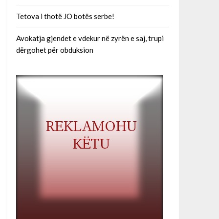
Tetova i thotë JO botës serbe!
Avokatja gjendet e vdekur në zyrën e saj, trupi
dërgohet për obduksion