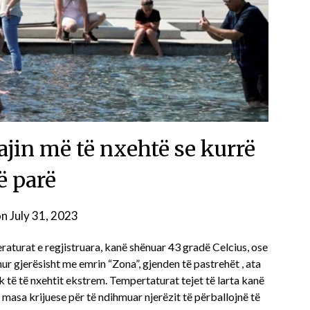
jin më të nxehtë se kurrë
 parë
on
July 31, 2023
raturat e regjistruara, kanë shënuar 43 gradë Celcius, ose
ur gjerësisht me emrin “Zona”, gjenden të pastrehët , ata
k të të nxehtit ekstrem. Tempertaturat tejet të larta kanë
n masa krijuese për të ndihmuar njerëzit të përballojnë të