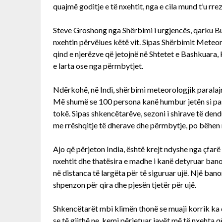
quajmë goditje e të nxehtit, nga e cila mund t’u rrez
Steve Groshong nga Shërbimi i urgjencës, qarku Bu
nxehtin përvëlues këtë vit. Sipas Shërbimit Meteor
qind e njerëzve që jetojnë në Shtetet e Bashkuara
e larta ose nga përmbytjet.
Ndërkohë, në Indi, shërbimi meteorologjik paralaj
Më shumë se 100 persona kanë humbur jetën si pa
tokë. Sipas shkencëtarëve, sezoni i shirave të dend
me rrëshqitje të dherave dhe përmbytje, po bëhen 
Ajo që përjeton India, është krejt ndyshe nga çfarë
nxehtit dhe thatësira e madhe i kanë detyruar bano
në distanca të largëta për të siguruar ujë. Një ban
shpenzon për qira dhe pjesën tjetër për ujë.
Shkencëtarët mbi klimën thonë se muaji korrik ka q
se të gjithë ne, kemi përjetuar javët më të nxehta 