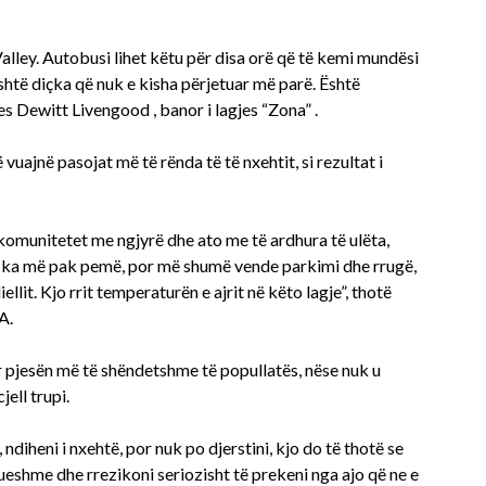
alley. Autobusi lihet këtu për disa orë që të kemi mundësi
Është diçka që nuk e kisha përjetuar më parë. Është
 Dewitt Livengood , banor i lagjes “Zona” .
uajnë pasojat më të rënda të të nxehtit, si rezultat i
 komunitetet me ngjyrë dhe ato me të ardhura të ulëta,
a, ka më pak pemë, por më shumë vende parkimi dhe rrugë,
ellit. Kjo rrit temperaturën e ajrit në këto lagje”, thotë
A.
r pjesën më të shëndetshme të popullatës, nëse nuk u
ell trupi.
 ndiheni i nxehtë, por nuk po djerstini, kjo do të thotë se
tueshme dhe rrezikoni seriozisht të prekeni nga ajo që ne e