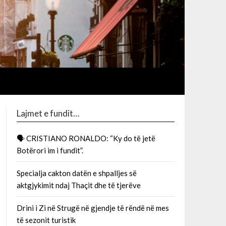
Lajmet e fundit…
🗣 CRISTIANO RONALDO: “Ky do të jetë
Botërori im i fundit”.
Specialja cakton datën e shpalljes së
aktgjykimit ndaj Thaçit dhe të tjerëve
Drini i Zi në Strugë në gjendje të rëndë në mes
të sezonit turistik