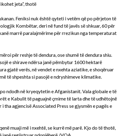
ikohet jeta”, thotë
kanan. Feniksi nuk është qyteti i vetëm që po përjeton të
ologjik Kombëtar, deri në fund të javës së shkuar, 60 për
, kanë marrë paralajmërime për rrezikun nga temperaturat
mëroi për reshje të dendura, ose shumë të dendura shiu.
sojë e shirave ndërsa janë pëmbytur 1600 hektarë
ura gjatë verës, në vendet e nxehta aziatike, e shoqëruar
më të shpeshta si pasojë e ndryshimeve klimatike.
 po ndodh në kryeqytetin e Afganistanit. Vala globale e të
rët e Kabulit të paguajnë çmime të larta dhe të udhëtojnë
or i tha agjencisë Associated Press se gjysmën e pagës e
enë muaji më i nxehtë, se kurrë më parë. Kjo do të thotë,
që janë regjistruar ndonjëherë./VOA