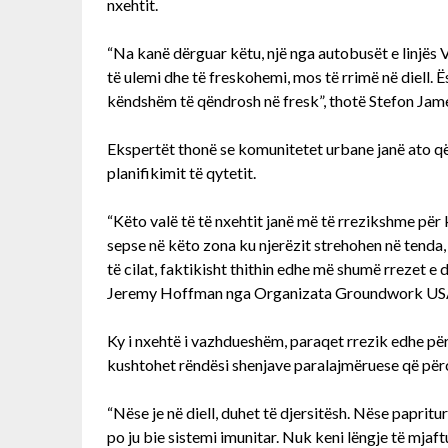
nxehtit.
“Na kanë dërguar këtu, një nga autobusët e linjës V
të ulemi dhe të freskohemi, mos të rrimë në diell. 
këndshëm të qëndrosh në fresk”, thotë Stefon James
Ekspertët thonë se komunitetet urbane janë ato që v
planifikimit të qytetit.
“Këto valë të të nxehtit janë më të rrezikshme për
sepse në këto zona ku njerëzit strehohen në tend
të cilat, faktikisht thithin edhe më shumë rrezet e di
Jeremy Hoffman nga Organizata Groundwork US
Ky i nxehtë i vazhdueshëm, paraqet rrezik edhe pë
kushtohet rëndësi shenjave paralajmëruese që përcj
“Nëse je në diell, duhet të djersitësh. Nëse papritur,
po ju bie sistemi imunitar. Nuk keni lëngje të mjaf