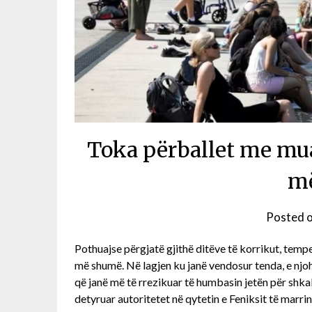
Toka përballet me mua
më
Posted 
Pothuajse përgjatë gjithë ditëve të korrikut, tempe
më shumë. Në lagjen ku janë vendosur tenda, e njoh
që janë më të rrezikuar të humbasin jetën për shka
detyruar autoritetet në qytetin e Feniksit të marri