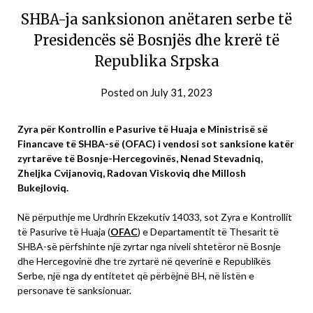
SHBA-ja sanksionon anëtaren serbe të
Presidencës së Bosnjës dhe krerë të
Republika Srpska
Posted on
July 31, 2023
Zyra për Kontrollin e Pasurive të Huaja e Ministrisë së
Financave të SHBA-së (OFAC) i vendosi sot sanksione katër
zyrtarëve të Bosnje-Hercegovinës, Nenad Stevadniq,
Zheljka Cvijanoviq, Radovan Viskoviq dhe Millosh
Bukejloviq.
Në përputhje me Urdhrin Ekzekutiv 14033, sot Zyra e Kontrollit
të Pasurive të Huaja (
OFAC
) e Departamentit të Thesarit të
SHBA-së përfshinte një zyrtar nga niveli shtetëror në Bosnje
dhe Hercegovinë dhe tre zyrtarë në qeverinë e Republikës
Serbe, një nga dy entitetet që përbëjnë BH, në listën e
personave të sanksionuar.