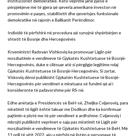
institucionet demokratike. Këto veprime janë pjesë e
përpjekjeve më të gjera që qeveria amerikane investon në
promovimin e paqes, stabilitetit dhe qeverisjes funksionale
demokratike në rajonin e Ballkanit Perëndimor.
Individë të përfshirë në procedura që synojnë shpërbërjen e
shtetit të Bosnje dhe Hercegovinës
Kryeministri Radovan Vishkoviq ka promovuar Ligjin për
moszbatimin e vendimeve të Gjykatës Kushtetuese të Bosnjë-
Hercegovinës, duke e cilësuar atë si përgjigje legjitime ndaj
Gjykatës Kushtetuese të Bosnjë-Hercegovinës. Si zyrtar,
Viskoviq dënoi publikisht Gjykatën Kushtetuese të Bosnjë-
Hercegovinës për vendimet e miratuara së fundmi që ai i
konsideronte të pafavorshme për RS-në.
Edhe anëtarja e Presidencës së BeH-së, Zheljka Cvijanoviq, para
miratimit të ligjit është takuar me Dodikun dhe ka konfirmuar
pajtimin e plotë me të për vendimet e ardhshme. Cvijanoviq i
mbrojti publikisht veprimet e saja pas miratimit të Ligjit për
moszbatimin e vendimeve të Gjykatës Kushtetuese të BeH. Më
11 prill të vitit 2022, ajo u përfshi në listën e personave të