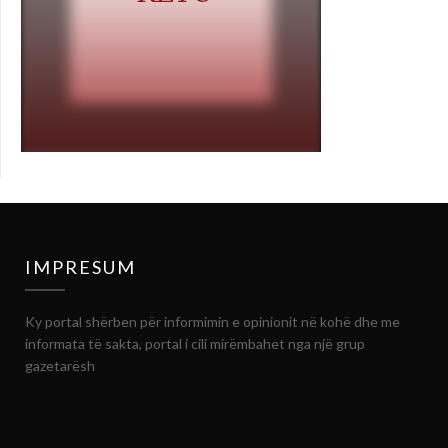
IMPRESUM
Ky portal shërben për informimin e opinionit në kohë dhe me
informata të sakta, portal i cili mirëmbahet nga një grup
gazetarësh