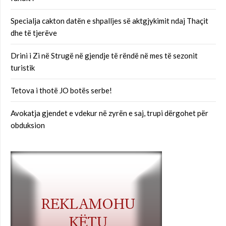
Specialja cakton datën e shpalljes së aktgjykimit ndaj Thaçit
dhe të tjerëve
Drini i Zi në Strugë në gjendje të rëndë në mes të sezonit
turistik
Tetova i thotë JO botës serbe!
Avokatja gjendet e vdekur në zyrën e saj, trupi dërgohet për
obduksion