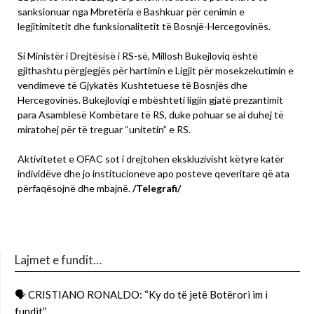
sanksionuar nga Mbretëria e Bashkuar për cenimin e
legjitimitetit dhe funksionalitetit të Bosnjë-Hercegovinës.
Si Ministër i Drejtësisë i RS-së, Millosh Bukejloviq është
gjithashtu përgjegjës për hartimin e Ligjit për mosekzekutimin e
vendimeve të Gjykatës Kushtetuese të Bosnjës dhe
Hercegovinës. Bukejloviqi e mbështeti ligjin gjatë prezantimit
para Asamblesë Kombëtare të RS, duke pohuar se ai duhej të
miratohej për të treguar “unitetin” e RS.
Aktivitetet e OFAC sot i drejtohen ekskluzivisht këtyre katër
individëve dhe jo institucioneve apo posteve qeveritare që ata
përfaqësojnë dhe mbajnë.
/Telegrafi/
Lajmet e fundit…
🗣 CRISTIANO RONALDO: “Ky do të jetë Botërori im i
fundit”.