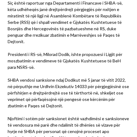
Siç është raportuar nga Departamenti i Financave i SHBA-së,
këta udhëheqës janë drejtpërdrejt përgjegjës për nxitjen e
miratimit të një ligji në Asamblenë Kombëtare të Republikës
Serbe (RSS) që i shpall vendimet e Gjykatës Kushtetuese të
Bosnjës dhe Hercegovinës të pazbatueshme në RS, duke
penguar dhe rrezikuar zbatimin e Marrëveshjes së Paqes të
Dejtonit.
Presidenti i RS-së, Milorad Dodik, ishte propozuesi i Ligjit për
moszbatimin e vendimeve të Gjykatës Kushtetuese të BeH
para NSRS-së.
SHBA vendosi sanksione ndaj Dodikut më 5 janar të vitit 2022,
në përputhje me Urdhrin Ekzekutiv 14033 për përgjegjësinë ose
përfshirjen e drejtpërdrejtë ose të tërthortë në, shkeljet ose
veprimet që përfaqësojnë një pengesë ose kërcënim për
zbatimin e Paqes së Dejtonit.
Njoftimi i sotëm për sanksionet është vazhdimësi e sanksioneve
të vendosura më parë dhe ndalimit të dhënies së vizave për
hyrje në SHBA për personat që cenojnë proceset apo