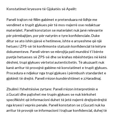
Konstatimet kryesore të Gjykatës së Apelit:
Paneli trajton në fillim gabimet e pretenduara në lidhje me
vendimet e trupit gjykues për të mos-nxjerrë ose redaktuar
materialet. Paneli konstaton se materialet nuk janë relevante
për përmbajtjen, por për natyrën e tyre konfidenciale. Duke
ditur se ato ishin pjesë e hetimeve, ishte e arsyeshme që një
hetues i ZPS-së të konfirmonte statusin konfidencial të këtyre
dokumenteve. Paneli vëren se mbrojtja pati mundësi t’i bënte
pyetje hetueses së ZPS-së dhe se krahas mbështetjes në këtë
dëshmi, trupi gjykues vërtetoi autenticitetin. Të akuzuarit nuk
kanë arritur të provojnë gabime në konstatimet e trupit gjykues.
Procedura e ndjekur nga trupi gjykues i përmbush standardet e
gjykimit të drejtë. Paneli rrëzon kundërshtimet e z.Haradinaj.
Zbulimi i fshehtësive zyrtare: Paneli rrëzon interpretimin e
z.Gucati dhe pajtohet me trupin gjykues se nuk kërkohet
specifikisht që informacioni duhet të jetë nxjerrë drejtpërdrejtë
nga kryesi i veprës penale. Paneli konstaton se z.Gucati nuk ka
arritur të provojë se informacioni i trajtuar konfidencial, duhej të