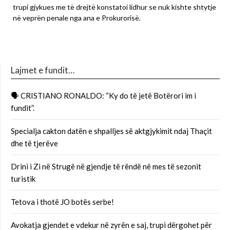
trupi gjykues me të drejtë konstatoi lidhur se nuk kishte shtytje
në veprën penale nga ana e Prokurorisë.
Lajmet e fundit…
🗣 CRISTIANO RONALDO: “Ky do të jetë Botërori im i
fundit”.
Specialja cakton datën e shpalljes së aktgjykimit ndaj Thaçit
dhe të tjerëve
Drini i Zi në Strugë në gjendje të rëndë në mes të sezonit
turistik
Tetova i thotë JO botës serbe!
Avokatja gjendet e vdekur në zyrën e saj, trupi dërgohet për