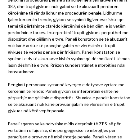
387, dhe trupi gjykues nuk gaboi se të akuzuarit përdorën
kërcënime të rënda lidhur me procedurën penale. Lidhur me
fjalën kërcënim i rëndë, gjykon se synimi i ligjvënëse ishte që
termi të përfshinte çfarëdo kërcënimi që bën dëm, e jo vetëm
përdorimin e forcës. Interpretimi i trupit gjykues përputhet me
dispozitat dhe qëllimin e tyre. Paneli konstaton se të akuzuarit
nuk kanë arritur të provojnë gabim në vlerësimin e trupit
gjykues të veprës penale për frikësim. Paneli konstaton se
synimet e dy të akuzuarve kishin synime që dëshmitarët të mos
japin dëshmitë e tyre. Rrëzon kundërshtimet e mbrojtjes ndaj
konstatimeve.
Pengimi i personave zyrtar në kryerjen e detyrave zyrtare me
kërcënim të rëndë: Paneli gjykon se interpretimi është në
përputhje me qëllimin e dispozitës. Shumica e panelit konstaton
se të akuzuarit nuk kanë provuar gabim në vlerësimin e trupit
gjykues në këtë vepër penale.
Paneli sqaron se ka ndryshim midis detyrimit të ZPS-së për
vërtetimin e fajësisë, dhe përgjegjësisë së mbrojtjes për
paraqitjen e provave në mbështetje penale. Paneli vëren se