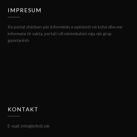
IMPRESUM
Ky portal shërben për informimin e opinionit në kohë dhe me
informata të sakta, portal i cili mirëmbahet nga një grup
gazetarësh
KONTAKT
E-mail: info@infinit.mk