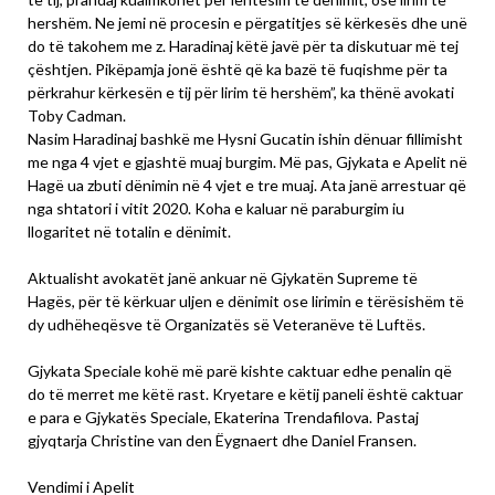
hershëm. Ne jemi në procesin e përgatitjes së kërkesës dhe unë
do të takohem me z. Haradinaj këtë javë për ta diskutuar më tej
çështjen. Pikëpamja jonë është që ka bazë të fuqishme për ta
përkrahur kërkesën e tij për lirim të hershëm”, ka thënë avokati
Toby Cadman.
Nasim Haradinaj bashkë me Hysni Gucatin ishin dënuar fillimisht
me nga 4 vjet e gjashtë muaj burgim. Më pas, Gjykata e Apelit në
Hagë ua zbuti dënimin në 4 vjet e tre muaj. Ata janë arrestuar që
nga shtatori i vitit 2020. Koha e kaluar në paraburgim iu
llogaritet në totalin e dënimit.
Aktualisht avokatët janë ankuar në Gjykatën Supreme të
Hagës, për të kërkuar uljen e dënimit ose lirimin e tërësishëm të
dy udhëheqësve të Organizatës së Veteranëve të Luftës.
Gjykata Speciale kohë më parë kishte caktuar edhe penalin që
do të merret me këtë rast. Kryetare e këtij paneli është caktuar
e para e Gjykatës Speciale, Ekaterina Trendafilova. Pastaj
gjyqtarja Christine van den Ëygnaert dhe Daniel Fransen.
Vendimi i Apelit