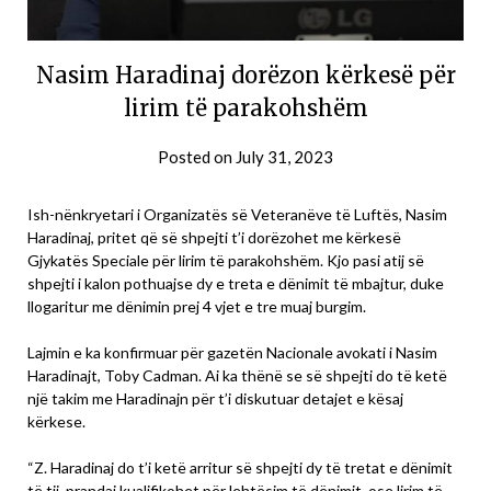
Nasim Haradinaj dorëzon kërkesë për
lirim të parakohshëm
Posted on
July 31, 2023
Ish-nënkryetari i Organizatës së Veteranëve të Luftës, Nasim
Haradinaj, pritet që së shpejti t’i dorëzohet me kërkesë
Gjykatës Speciale për lirim të parakohshëm. Kjo pasi atij së
shpejti i kalon pothuajse dy e treta e dënimit të mbajtur, duke
llogaritur me dënimin prej 4 vjet e tre muaj burgim.
Lajmin e ka konfirmuar për gazetën Nacionale avokati i Nasim
Haradinajt, Toby Cadman. Ai ka thënë se së shpejti do të ketë
një takim me Haradinajn për t’i diskutuar detajet e kësaj
kërkese.
“Z. Haradinaj do t’i ketë arritur së shpejti dy të tretat e dënimit
të tij, prandaj kualifikohet për lehtësim të dënimit, ose lirim të