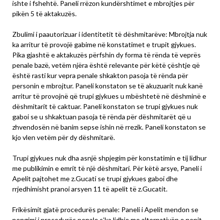
ishte i fshehtë. Paneli rrëzon kundërshtimet e mbrojtjes për
pikën 5 të aktakuzës.
Zbulimi i paautorizuar i identitetit të dëshmitarëve: Mbrojtja nuk
ka arritur të provojë gabime në konstatimet e trupit gjykues.
Pika gjashtë e aktakuzës përfshin dy forma të rënda të veprës
penale bazë, vetëm njëra është relevante për këtë çështje që
është rasti kur vepra penale shkakton pasoja të rënda për
personin e mbrojtur. Paneli konstaton se të akuzuarit nuk kanë
arritur të provojnë që trupi gjykues u mbështetë në dëshminë e
dëshmitarit të caktuar. Paneli konstaton se trupi gjykues nuk
gaboi se u shkaktuan pasoja të rënda për dëshmitarët që u
zhvendosën në banim sepse ishin në rrezik. Paneli konstaton se
kjo vlen vetëm për dy dëshmitarë.
Trupi gjykues nuk dha asnjë shpjegim për konstatimin e tij lidhur
me publikimin e emrit të një dëshmitari. Për këtë arsye, Paneli i
Apelit pajtohet me z.Gucati se trupi gjykues gaboi dhe
rrjedhimisht pranoi arsyen 11 të apelit të z.Gucatit.
Frikësimit gjatë procedurës penale: Paneli i Apelit mendon se
pengimi i procedurës penale s’ka lidhje me alternativën e nenit