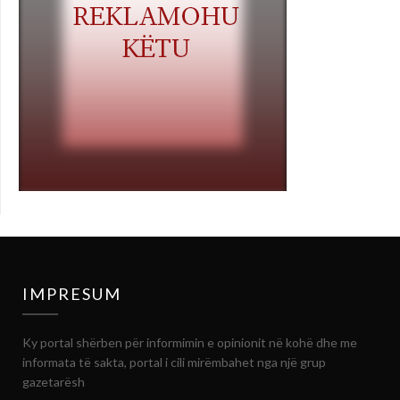
IMPRESUM
Ky portal shërben për informimin e opinionit në kohë dhe me
informata të sakta, portal i cili mirëmbahet nga një grup
gazetarësh