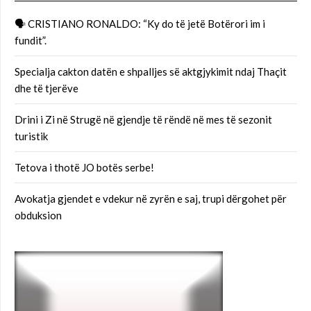
🗣 CRISTIANO RONALDO: “Ky do të jetë Botërori im i
fundit”.
Specialja cakton datën e shpalljes së aktgjykimit ndaj Thaçit
dhe të tjerëve
Drini i Zi në Strugë në gjendje të rëndë në mes të sezonit
turistik
Tetova i thotë JO botës serbe!
Avokatja gjendet e vdekur në zyrën e saj, trupi dërgohet për
obduksion