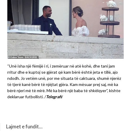
“Unë isha një fëmijë i ri, i zemëruar në atë kohë, dhe tani jam
rritur dhe e kuptoj se gjërat që kam bërë është jeta e tillë, ajo
ndodh. Jo vetëm unë, por me situata të caktuara, shumë njerëz
të tjerë kanë bërë të njëjtat gjëra. Kam mësuar prej saj, më ka
bërë njeri më të mirë. Më ka bërë një baba të shkëlqyer”, kishte
deklaruar futbollisti. /
Telegrafi
/
Lajmet e fundit…