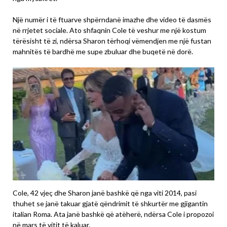
Një numër i të ftuarve shpërndanë imazhe dhe video të dasmës
në rrjetet sociale. Ato shfaqnin Cole të veshur me një kostum
tërësisht të zi, ndërsa Sharon tërhoqi vëmendjen me një fustan
mahnitës të bardhë me supe zbuluar dhe buqetë në dorë.
Cole, 42 vjeç dhe Sharon janë bashkë që nga viti 2014, pasi
thuhet se janë takuar gjatë qëndrimit të shkurtër me gjigantin
italian Roma. Ata janë bashkë që atëherë, ndërsa Cole i propozoi
në mars të vitit të kaluar.