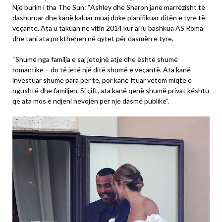
Një burim i tha The Sun: “Ashley dhe Sharon janë marrëzisht të
dashuruar dhe kanë kaluar muaj duke planifikuar ditën e tyre të
veçantë. Ata u takuan në vitin 2014 kur ai iu bashkua AS Roma
dhe tani ata po kthehen në qytet për dasmën e tyre.
“Shumë nga familja e saj jetojnë atje dhe është shumë
romantike – do të jetë një ditë shumë e veçantë. Ata kanë
investuar shumë para për të, por kanë ftuar vetëm miqtë e
ngushtë dhe familjen. Si çift, ata kanë qenë shumë privat kështu
që ata mos e ndjeni nevojën për një dasmë publike”.