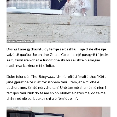
Dyshja kanë gjithashtu dy fëmijë së bashku – një djalë dhe një
vajzë të quajtur Jaxon dhe Grace. Cole dha një pasqyrë të jetës
së tij familjare kohët e fundit dhe zbuloi se ishte një largim i
madh nga karriera e tij si lojtar.
Duke folur për The
Telegraph,
ish-mbrojtësi i majtë tha: “Këto
janë gjërat në të cilat fokusohem tani – fëmijët e mi dhe e
dashura ime. Është ndryshe tani. Unë jam më shumë një njeri i
familjes tani. Nuk do të më shihni klubet e natës më, do të më
shihni në një park duke i shtyrë fëmijët e mi”.