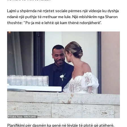
Lajmi u shpërnda në rrjetet sociale përmes një videoje ku dyshja
ndanë një puthje të rrethuar me lule. Një mbishkrim nga Sharon
thoshte: “Po-ja më e lehtë që kam thënë ndonjëherë”.
Planifikimi për dasmën ka qenë në lëvizje të plotë që atëherë.