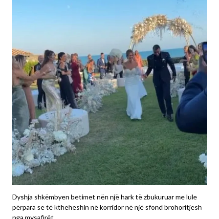
Dyshja shkëmbyen betimet nën një hark të zbukuruar me lule
përpara se të ktheheshin në korridor në një sfond brohoritjesh
nga mysafirët.