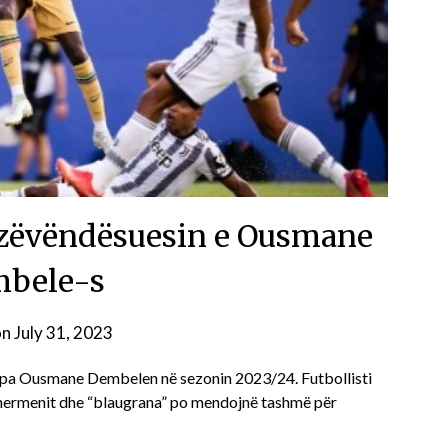
t zëvëndësuesin e Ousmane
bele-s
on
July 31, 2023
 pa Ousmane Dembelen në sezonin 2023/24. Futbollisti
 Zhermenit dhe “blaugrana” po mendojnë tashmë për