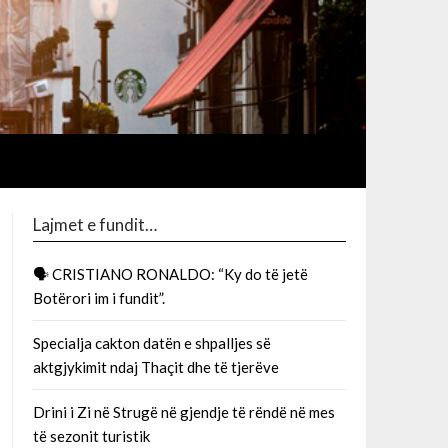
Lajmet e fundit…
🗣 CRISTIANO RONALDO: “Ky do të jetë
Botërori im i fundit”.
Specialja cakton datën e shpalljes së
aktgjykimit ndaj Thaçit dhe të tjerëve
Drini i Zi në Strugë në gjendje të rëndë në mes
të sezonit turistik