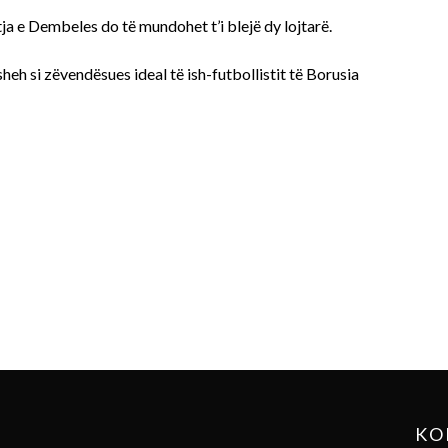
ja e Dembeles do të mundohet t’i blejë dy lojtarë.
 sheh si zëvendësues ideal të ish-futbollistit të Borusia
KO