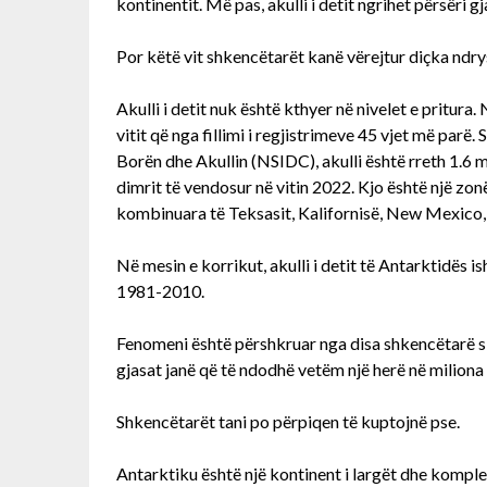
kontinentit. Më pas, akulli i detit ngrihet përsëri gj
Por këtë vit shkencëtarët kanë vërejtur diçka ndry
Akulli i detit nuk është kthyer në nivelet e pritura.
vitit që nga fillimi i regjistrimeve 45 vjet më pa
Borën dhe Akullin (NSIDC), akulli është rreth 1.6
dimrit të vendosur në vitin 2022. Kjo është një zo
kombinuara të Teksasit, Kalifornisë, New Mexico,
Në mesin e korrikut, akulli i detit të Antarktidës 
1981-2010.
Fenomeni është përshkruar nga disa shkencëtarë si 
gjasat janë që të ndodhë vetëm një herë në miliona 
Shkencëtarët tani po përpiqen të kuptojnë pse.
Antarktiku është një kontinent i largët dhe komplek