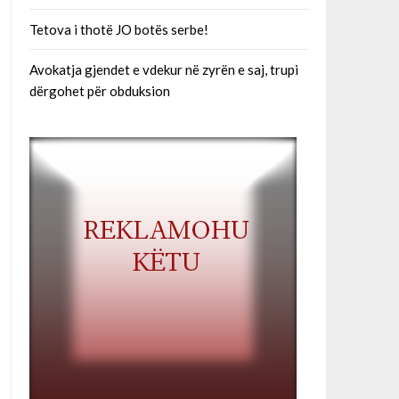
Tetova i thotë JO botës serbe!
Avokatja gjendet e vdekur në zyrën e saj, trupi
dërgohet për obduksion