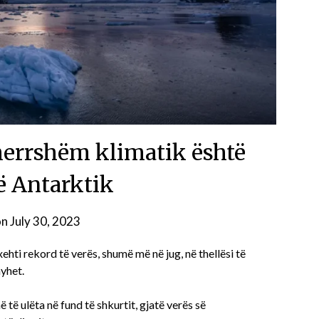
tmerrshëm klimatik është
ë Antarktik
on
July 30, 2023
hti rekord të verës, shumë më në jug, në thellësi të
hyhet.
ë të ulëta në fund të shkurtit, gjatë verës së