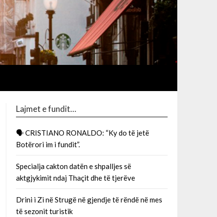
Lajmet e fundit…
🗣 CRISTIANO RONALDO: “Ky do të jetë
Botërori im i fundit”.
Specialja cakton datën e shpalljes së
aktgjykimit ndaj Thaçit dhe të tjerëve
Drini i Zi në Strugë në gjendje të rëndë në mes
të sezonit turistik