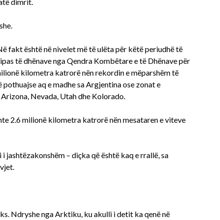
atë dimrit.
she.
 Në fakt është në nivelet më të ulëta për këtë periudhë të
rë. Sipas të dhënave nga Qendra Kombëtare e të Dhënave për
 milionë kilometra katrorë nën rekordin e mëparshëm të
në pothuajse aq e madhe sa Argjentina ose zonat e
 Arizona, Nevada, Utah dhe Kolorado.
ishte 2.6 milionë kilometra katrorë nën mesataren e viteve
i jashtëzakonshëm – diçka që është kaq e rrallë, sa
vjet.
s. Ndryshe nga Arktiku, ku akulli i detit ka qenë në