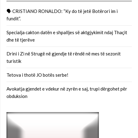
🗣 CRISTIANO RONALDO: “Ky do të jetë Botërori im i
fundit”.
Specialja cakton datën e shpalljes së aktgjykimit ndaj Thaçit
dhe të tjerëve
Drini i Zi në Strugë në gjendje të rëndë në mes të sezonit
turistik
Tetova i thotë JO botës serbe!
Avokatja gjendet e vdekur në zyrën e saj, trupi dërgohet për
obduksion