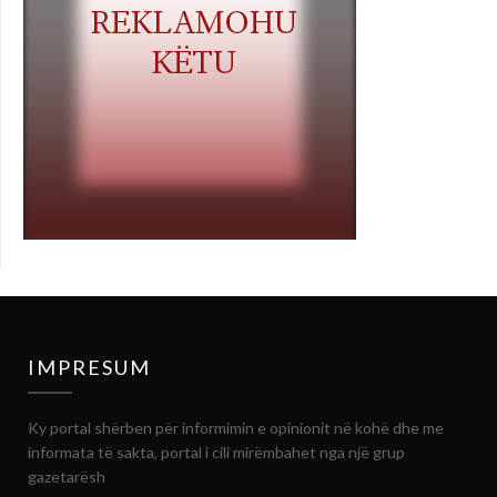
IMPRESUM
Ky portal shërben për informimin e opinionit në kohë dhe me
informata të sakta, portal i cili mirëmbahet nga një grup
gazetarësh