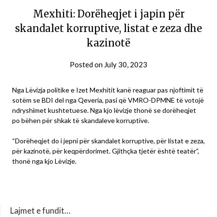
Mexhiti: Dorëheqjet i japin për
skandalet korruptive, listat e zeza dhe
kazinotë
Posted on
July 30, 2023
Nga Lëvizja politike e Izet Mexhitit kanë reaguar pas njoftimit të
sotëm se BDI del nga Qeveria, pasi që VMRO-DPMNE të votojë
ndryshimet kushtetuese. Nga kjo lëvizje thonë se dorëheqjet
po bëhen për shkak të skandaleve korruptive.
“Dorëheqjet do i jepni për skandalet korruptive, për listat e zeza,
për kazinotë, për keqpërdorimet. Gjithçka tjetër është teatër”,
thonë nga kjo Lëvizje.
Lajmet e fundit…