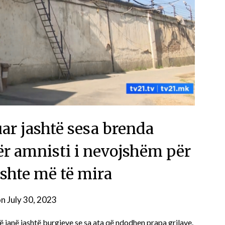
ar jashtë sesa brenda
për amnisti i nevojshëm për
ushte më të mira
on
July 30, 2023
janë jashtë burgjeve se sa ata që ndodhen prapa grilave.