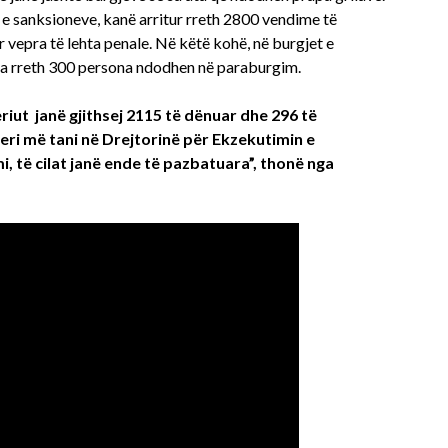
 e sanksioneve, kanë arritur rreth 2800 vendime të
 vepra të lehta penale. Në këtë kohë, në burgjet e
a rreth 300 persona ndodhen në paraburgim.
ut janë gjithsej 2115 të dënuar dhe 296 të
ri më tani në Drejtorinë për Ekzekutimin e
, të cilat janë ende të pazbatuara”, thonë nga