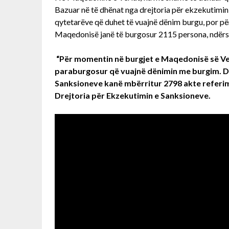
Bazuar në të dhënat nga drejtoria për ekzekutimin
qytetarëve që duhet të vuajnë dënim burgu, por për
Maqedonisë janë të burgosur 2115 persona, ndërs
“Për momentin në burgjet e Maqedonisë së Veri
paraburgosur që vuajnë dënimin me burgim. De
Sanksioneve kanë mbërritur 2798 akte referimi
Drejtoria për Ekzekutimin e Sanksioneve.