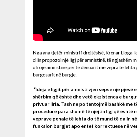
Nga ana tjetër, ministri i drejtësisë, Krenar Lloga, 
cilin propozoi një ligj për amnistinë, të ngjashëm me 
ofrojë amnistinë për të dënuarit me vepra të lehta 
burgosurit në burgje.
“Ideja e ligjit për amnisti vjen sepse një pjesë
shërbim që është dhe vetë ekzistenca e burgut 
privuar liria. Tash ne po tentojmë bashkë me t
procedurë para shumë të njëjtin ligj që është 
veprave penale të lehta do të mund të dalin n
funksion burgjet apo entet korrektuese në vend