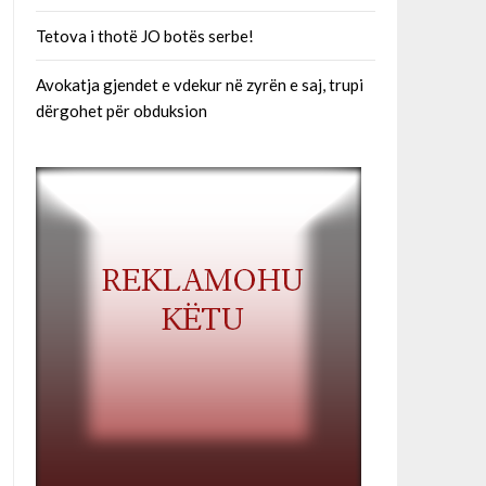
Tetova i thotë JO botës serbe!
Avokatja gjendet e vdekur në zyrën e saj, trupi
dërgohet për obduksion