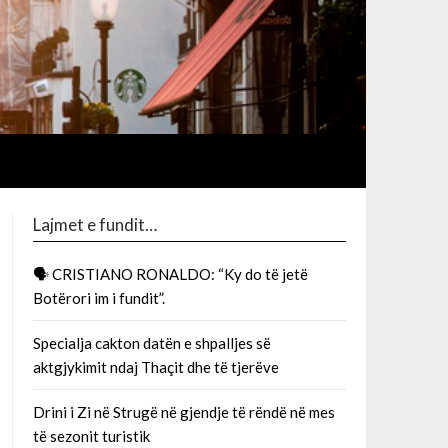
Lajmet e fundit…
🗣 CRISTIANO RONALDO: “Ky do të jetë
Botërori im i fundit”.
Specialja cakton datën e shpalljes së
aktgjykimit ndaj Thaçit dhe të tjerëve
Drini i Zi në Strugë në gjendje të rëndë në mes
të sezonit turistik