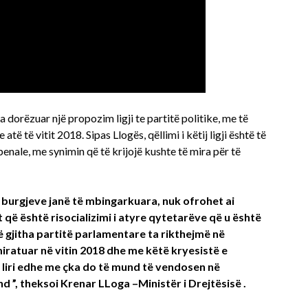
ka dorëzuar një propozim ligji te partitë politike, me të
atë të vitit 2018. Sipas Llogës, qëllimi i këtij ligji është të
penale, me synimin që të krijojë kushte të mira për të
 e burgjeve janë të mbingarkuara, nuk ofrohet ai
që është risocializimi i atyre qytetarëve që u është
ë gjitha partitë parlamentare ta rikthejmë në
miratuar në vitin 2018 dhe me këtë kryesistë e
ë liri edhe me çka do të mund të vendosen në
 ”, theksoi Krenar LLoga –Ministër i Drejtësisë .