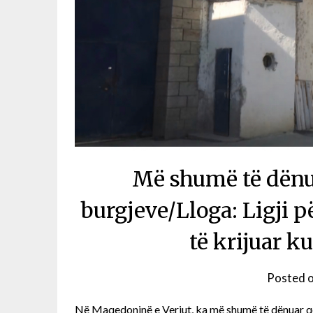
Më shumë të dënu
burgjeve/Lloga: Ligji 
të krijuar k
Posted 
Në Maqedoninë e Veriut, ka më shumë të dënuar që 