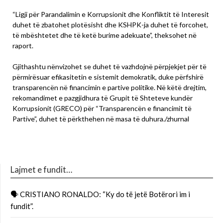
“Ligji për Parandalimin e Korrupsionit dhe Konfliktit të Interesit
duhet të zbatohet plotësisht dhe KSHPK-ja duhet të forcohet,
të mbështetet dhe të ketë burime adekuate”, theksohet në
raport.
Gjithashtu nënvizohet se duhet të vazhdojnë përpjekjet për të
përmirësuar efikasitetin e sistemit demokratik, duke përfshirë
transparencën në financimin e partive politike. Në këtë drejtim,
rekomandimet e pazgjidhura të Grupit të Shteteve kundër
Korrupsionit (GRECO) për “Transparencën e financimit të
Partive”, duhet të përkthehen në masa të duhura./zhurnal
Lajmet e fundit…
🗣 CRISTIANO RONALDO: “Ky do të jetë Botërori im i
fundit”.