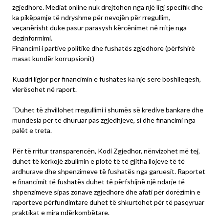
zgjedhore. Mediat online nuk drejtohen nga një ligj specifik dhe
ka pikëpamje të ndryshme për nevojën për rregullim,
veçanërisht duke pasur parasysh kërcënimet në rritje nga
dezinformimi.
Financimi i partive politike dhe fushatës zgjedhore (përfshirë
masat kundër korrupsionit)
Kuadri ligjor për financimin e fushatës ka një sërë boshllëqesh,
vlerësohet në raport.
“Duhet të zhvillohet rregullimi i shumës së kredive bankare dhe
mundësia për të dhuruar pas zgjedhjeve, si dhe financimi nga
palët e treta.
Për të rritur transparencën, Kodi Zgjedhor, nënvizohet më tej,
duhet të kërkojë zbulimin e plotë të të gjitha llojeve të të
ardhurave dhe shpenzimeve të fushatës nga garuesit. Raportet
e financimit të fushatës duhet të përfshijnë një ndarje të
shpenzimeve sipas zonave zgjedhore dhe afati për dorëzimin e
raporteve përfundimtare duhet të shkurtohet për të pasqyruar
praktikat e mira ndërkombëtare.