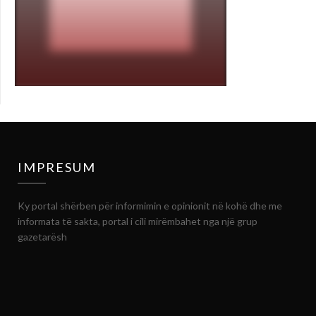
IMPRESUM
Ky portal shërben për informimin e opinionit në kohë dhe me
informata të sakta, portal i cili mirëmbahet nga një grup
gazetarësh