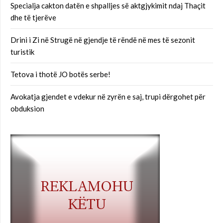
Specialja cakton datën e shpalljes së aktgjykimit ndaj Thaçit
dhe të tjerëve
Drini i Zi në Strugë në gjendje të rëndë në mes të sezonit
turistik
Tetova i thotë JO botës serbe!
Avokatja gjendet e vdekur në zyrën e saj, trupi dërgohet për
obduksion