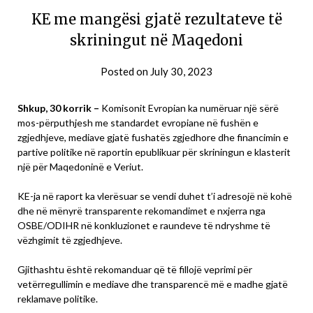
KE me mangësi gjatë rezultateve të
skriningut në Maqedoni
Posted on
July 30, 2023
Shkup, 30 korrik –
Komisonit Evropian ka numëruar një sërë
mos-përputhjesh me standardet evropiane në fushën e
zgjedhjeve, mediave gjatë fushatës zgjedhore dhe financimin e
partive politike në raportin epublikuar për skriningun e klasterit
një për Maqedoninë e Veriut.
KE-ja në raport ka vlerësuar se vendi duhet t’i adresojë në kohë
dhe në mënyrë transparente rekomandimet e nxjerra nga
OSBE/ODIHR në konkluzionet e raundeve të ndryshme të
vëzhgimit të zgjedhjeve.
Gjithashtu është rekomanduar që të fillojë veprimi për
vetërregullimin e mediave dhe transparencë më e madhe gjatë
reklamave politike.