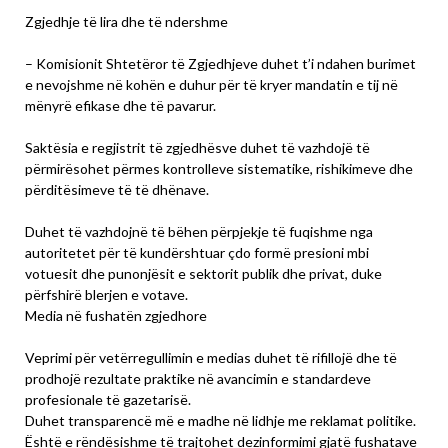
Zgjedhje të lira dhe të ndershme
– Komisionit Shtetëror të Zgjedhjeve duhet t’i ndahen burimet
e nevojshme në kohën e duhur për të kryer mandatin e tij në
mënyrë efikase dhe të pavarur.
Saktësia e regjistrit të zgjedhësve duhet të vazhdojë të
përmirësohet përmes kontrolleve sistematike, rishikimeve dhe
përditësimeve të të dhënave.
Duhet të vazhdojnë të bëhen përpjekje të fuqishme nga
autoritetet për të kundërshtuar çdo formë presioni mbi
votuesit dhe punonjësit e sektorit publik dhe privat, duke
përfshirë blerjen e votave.
Media në fushatën zgjedhore
Veprimi për vetërregullimin e medias duhet të rifillojë dhe të
prodhojë rezultate praktike në avancimin e standardeve
profesionale të gazetarisë.
Duhet transparencë më e madhe në lidhje me reklamat politike.
Është e rëndësishme të trajtohet dezinformimi gjatë fushatave