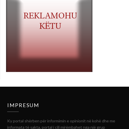
IMPRESUM
Ky portal shërben për informimin e opinionit në kohë dhe me
informata të sakta, portal i cili mirëmbahet nga një grup