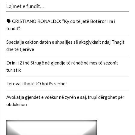
Lajmet e fundit…
🗣 CRISTIANO RONALDO: “Ky do të jetë Botërori im i
fundit”.
Specialja cakton datën e shpalljes së aktgjykimit ndaj Thaçit
dhe të tjerëve
Drini i Zi në Strugë në gjendje të rëndë në mes të sezonit
turistik
Tetova i thotë JO botës serbe!
Avokatja gjendet e vdekur në zyrën e saj, trupi dërgohet për
obduksion