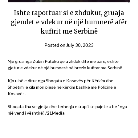
Ishte raportuar si e zhdukur, gruaja
gjendet e vdekur në një humnerë afër
kufirit me Serbinë
Posted on
July 30, 2023
Një grua nga Zubin Putoku që u zhduk ditë më parë, është
gjetur e vdekur në një humnerë në brezin kufitar me Serbinë.
Kjo u bë e ditur nga Shoqata e Kosovës për Kërkim dhe
Shpëtim, e cila mori pjesë në kërkim bashkë me Policinë e
Kosovës.
Shoqata tha se gjetja dhe tërheqja e trupit të pajetë u bë “nga
një vend i vështirë”. /
21Media