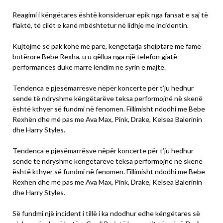
Reagimi i këngëtares është konsideruar epik nga fansat e saj të
flaktë, të cilët e kanë mbështetur në lidhje me incidentin.
Kujtojmë se pak kohë më parë, këngëtarja shqiptare me famë
botërore Bebe Rexha, u u qëllua nga një telefon gjatë
performancës duke marrë lëndim në syrin e majtë.
Tendenca e pjesëmarrësve nëpër koncerte për t’ju hedhur
sende të ndryshme këngëtarëve teksa performojnë në skenë
është kthyer së fundmi në fenomen. Fillimisht ndodhi me Bebe
Rexhën dhe më pas me Ava Max, Pink, Drake, Kelsea Balerinin
dhe Harry Styles.
Tendenca e pjesëmarrësve nëpër koncerte për t’ju hedhur
sende të ndryshme këngëtarëve teksa performojnë në skenë
është kthyer së fundmi në fenomen. Fillimisht ndodhi me Bebe
Rexhën dhe më pas me Ava Max, Pink, Drake, Kelsea Balerinin
dhe Harry Styles.
Së fundmi një incident i tillë i ka ndodhur edhe këngëtares së