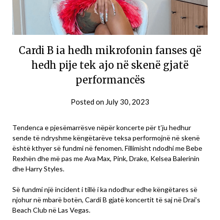
Cardi B ia hedh mikrofonin fanses që
hedh pije tek ajo në skenë gjatë
performancës
Posted on
July 30, 2023
Tendenca e pjesëmarrësve nëpër koncerte për t’ju hedhur
sende të ndryshme këngëtarëve teksa performojnë në skenë
është kthyer së fundmi në fenomen. Fillimisht ndodhi me Bebe
Rexhën dhe më pas me Ava Max, Pink, Drake, Kelsea Balerinin
dhe Harry Styles.
Së fundmi një incident i tillë i ka ndodhur edhe këngëtares së
njohur në mbarë botën, Cardi B gjatë koncertit të saj në Drai’s
Beach Club në Las Vegas.