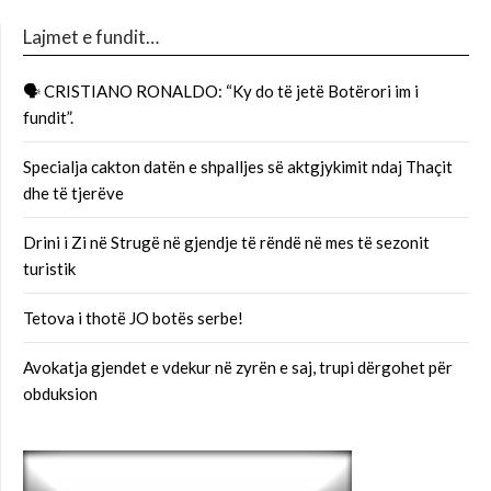
Lajmet e fundit…
🗣 CRISTIANO RONALDO: “Ky do të jetë Botërori im i
fundit”.
Specialja cakton datën e shpalljes së aktgjykimit ndaj Thaçit
dhe të tjerëve
Drini i Zi në Strugë në gjendje të rëndë në mes të sezonit
turistik
Tetova i thotë JO botës serbe!
Avokatja gjendet e vdekur në zyrën e saj, trupi dërgohet për
obduksion