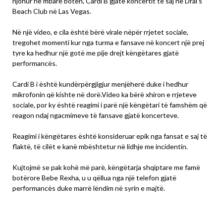
njohur në mbarë botën, Cardi B gjatë koncertit të saj në Drai’s
Beach Club në Las Vegas.
Në një video, e cila është bërë virale nëpër rrjetet sociale,
tregohet momenti kur nga turma e fansave në koncert një prej
tyre ka hedhur një gotë me pije drejt këngëtares gjatë
performancës.
Cardi B i është kundërpërgjigjur menjëherë duke i hedhur
mikrofonin që kishte në dorë.Video ka bërë xhiron e rrjeteve
sociale, por ky është reagimi i parë një këngëtari të famshëm që
reagon ndaj ngacmimeve të fansave gjatë koncerteve.
Reagimi i këngëtares është konsideruar epik nga fansat e saj të
flaktë, të cilët e kanë mbështetur në lidhje me incidentin.
Kujtojmë se pak kohë më parë, këngëtarja shqiptare me famë
botërore Bebe Rexha, u u qëllua nga një telefon gjatë
performancës duke marrë lëndim në syrin e majtë.