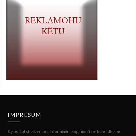
IMPRESUM
Ky portal shërben për informimin e opinionit në kohë dhe me