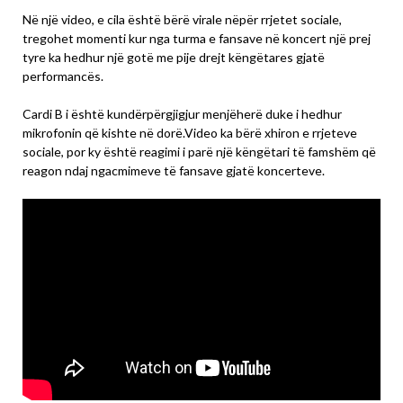
Në një video, e cila është bërë virale nëpër rrjetet sociale,
tregohet momenti kur nga turma e fansave në koncert një prej
tyre ka hedhur një gotë me pije drejt këngëtares gjatë
performancës.
Cardi B i është kundërpërgjigjur menjëherë duke i hedhur
mikrofonin që kishte në dorë.Video ka bërë xhiron e rrjeteve
sociale, por ky është reagimi i parë një këngëtari të famshëm që
reagon ndaj ngacmimeve të fansave gjatë koncerteve.