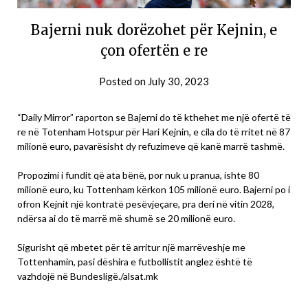
Bajerni nuk dorëzohet për Kejnin, e
çon ofertën e re
Posted on
July 30, 2023
“Daily Mirror” raporton se Bajerni do të kthehet me një ofertë të
re në Totenham Hotspur për Hari Kejnin, e cila do të rritet në 87
milionë euro, pavarësisht dy refuzimeve që kanë marrë tashmë.
Propozimi i fundit që ata bënë, por nuk u pranua, ishte 80
milionë euro, ku Tottenham kërkon 105 milionë euro. Bajerni po i
ofron Kejnit një kontratë pesëvjeçare, pra deri në vitin 2028,
ndërsa ai do të marrë më shumë se 20 milionë euro.
Sigurisht që mbetet për të arritur një marrëveshje me
Tottenhamin, pasi dëshira e futbollistit anglez është të
vazhdojë në Bundesligë./alsat.mk