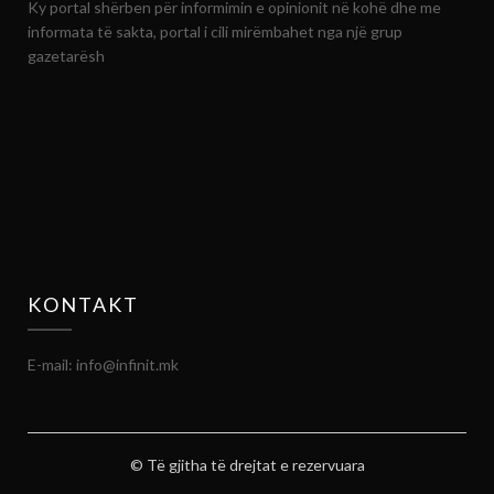
Ky portal shërben për informimin e opinionit në kohë dhe me
informata të sakta, portal i cili mirëmbahet nga një grup
gazetarësh
KONTAKT
E-mail: info@infinit.mk
© Të gjitha të drejtat e rezervuara