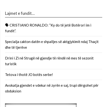
Lajmet e fundit…
🗣 CRISTIANO RONALDO: “Ky do të jetë Botërori im i
fundit”.
Specialja cakton datën e shpalljes së aktgjykimit ndaj Thaçit
dhe të tjerëve
Drini i Zi në Strugë në gjendje të rëndë në mes të sezonit
turistik
Tetova i thotë JO botës serbe!
Avokatja gjendet e vdekur në zyrën e saj, trupi dërgohet për
obduksion