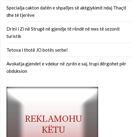
Specialja cakton datën e shpalljes së aktgjykimit ndaj Thaçit
dhe të tjerëve
Drini i Zi në Strugë në gjendje të rëndë në mes të sezonit
turistik
Tetova i thotë JO botës serbe!
Avokatja gjendet e vdekur në zyrën e saj, trupi dërgohet për
obduksion