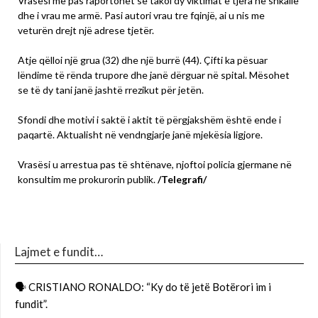
Vrasësi më pas raportohet se takoi dy viktimat e tjera në shkallë
dhe i vrau me armë. Pasi autori vrau tre fqinjë, ai u nis me
veturën drejt një adrese tjetër.
Atje qëlloi një grua (32) dhe një burrë (44). Çifti ka pësuar
lëndime të rënda trupore dhe janë dërguar në spital. Mësohet
se të dy tani janë jashtë rrezikut për jetën.
Sfondi dhe motivi i saktë i aktit të përgjakshëm është ende i
paqartë. Aktualisht në vendngjarje janë mjekësia ligjore.
Vrasësi u arrestua pas të shtënave, njoftoi policia gjermane në
konsultim me prokurorin publik.
/Telegrafi/
Lajmet e fundit…
🗣 CRISTIANO RONALDO: “Ky do të jetë Botërori im i
fundit”.