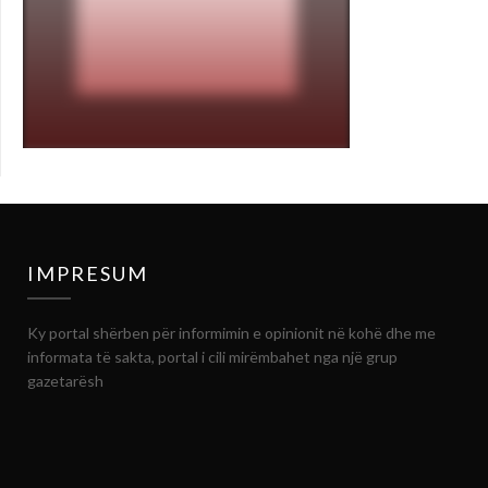
IMPRESUM
Ky portal shërben për informimin e opinionit në kohë dhe me
informata të sakta, portal i cili mirëmbahet nga një grup
gazetarësh