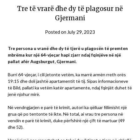
Tre të vrarë dhe dy të plagosur në
Gjermani
Posted on
July 29, 2023
Tre persona u vranë dhe dy të tjerë u plagosën të premten
mbrëma kur një 64-vjeçar hapi zjarr ndaj fqinjëve në një
pallat afër Augsburgut, Gjermani.
Burri 64-vjeçar, i cili jetonte vetëm, ka marrë armën rreth orës
19:15 dhe doli jashtë apartamentit të tij. Sipas informacioneve
të Bild, pallati ka vetëm katër apartamente, ndaj fqinjët duhet të
jenë njohur mirë.
Në vendngjarjen e parë të krimit, autori ka qëlluar fillimisht një
grua që po tentonte të ikte. Në total, ai vrau tre persona në
vendin e parë të krimit, duke përfshirë një çift të martuar (49
dhe 52).