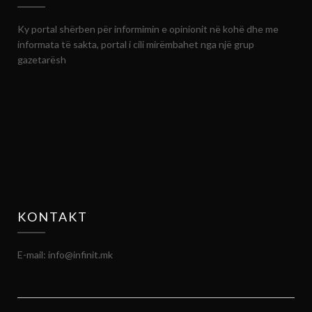
Ky portal shërben për informimin e opinionit në kohë dhe me
informata të sakta, portal i cili mirëmbahet nga një grup
gazetarësh
KONTAKT
E-mail: info@infinit.mk