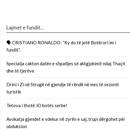
Lajmet e fundit…
🗣 CRISTIANO RONALDO: “Ky do të jetë Botërori im i
fundit”.
Specialja cakton datën e shpalljes së aktgjykimit ndaj Thaçit
dhe të tjerëve
Drini i Zi në Strugë në gjendje të rëndë në mes të sezonit
turistik
Tetova i thotë JO botës serbe!
Avokatja gjendet e vdekur në zyrën e saj, trupi dërgohet për
obduksion