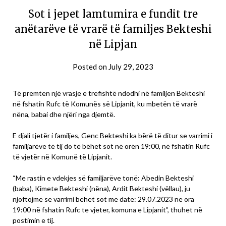
Sot i jepet lamtumira e fundit tre
anëtarëve të vrarë të familjes Bekteshi
në Lipjan
Posted on
July 29, 2023
Të premten një vrasje e trefishtë ndodhi në familjen Bekteshi
në fshatin Rufc të Komunës së Lipjanit, ku mbetën të vrarë
nëna, babai dhe njëri nga djemtë.
E djali tjetër i familjes, Genc Bekteshi ka bërë të ditur se varrimi i
familjarëve të tij do të bëhet sot në orën 19:00, në fshatin Rufc
të vjetër në Komunë të Lipjanit.
“Me rastin e vdekjes së familjarëve tonë: Abedin Bekteshi
(baba), Kimete Bekteshi (nëna), Ardit Bekteshi (vëllau), ju
njoftojmë se varrimi bëhet sot me datë: 29.07.2023 në ora
19:00 në fshatin Rufc te vjeter, komuna e Lipjanit”, thuhet në
postimin e tij.