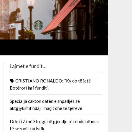
Lajmet e fundit…
🗣 CRISTIANO RONALDO: “Ky do të jetë
Botërori im i fundit”.
Specialja cakton datën e shpalljes së
aktgjykimit ndaj Thaçit dhe të tjerëve
Drini i Zi në Strugë në gjendje të rëndë në mes
të sezonit turistik