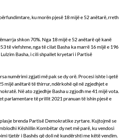
përfundimtare, ku morën pjesë 18 mijë e 52 anëtarë, rreth
esëmarrja shkon 70%. Nga 18 mijë e 52 anëtarë që kanë
53 të vlefshme, nga të cilat Basha ka marrë 16 mijë e 196
ulzim Basha, i cili shpallet kryetari i Partisë
rsa numërimi zgjati më pak se dy orë. Procesi ishte i qetë
25 mijë anëtarë të thirrur, ndërkohë që në zgjedhjet e
emokratë. Në ato zgjedhje Basha u zgjodh me 41 mijë vota.
t parlamentare të prillit 2021 pranuan të ishin pjesë e
ërplasje brenda Partisë Demokratike zyrtare. Kujtojmë se
 mblodhi Këshillin Kombëtar dy net më parë, ku vendosi
pimi tjetër i Bashës që doli në kundërshti me këtë vendim.