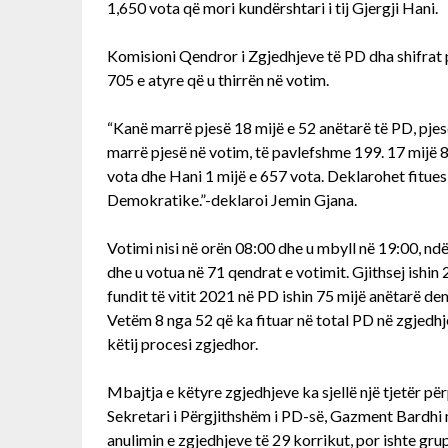
1,650 vota që mori kundërshtari i tij Gjergji Hani.
Komisioni Qendror i Zgjedhjeve të PD dha shifrat 
705 e atyre që u thirrën në votim.
“Kanë marrë pjesë 18 mijë e 52 anëtarë të PD, pj
marrë pjesë në votim, të pavlefshme 199. 17 mijë 8
vota dhe Hani 1 mijë e 657 vota. Deklarohet fitues L
Demokratike.”-deklaroi Jemin Gjana.
Votimi nisi në orën 08:00 dhe u mbyll në 19:00, ndë
dhe u votua në 71 qendrat e votimit. Gjithsej ishin 
fundit të vitit 2021 në PD ishin 75 mijë anëtarë d
Vetëm 8 nga 52 që ka fituar në total PD në zgjedhje
këtij procesi zgjedhor.
Mbajtja e këtyre zgjedhjeve ka sjellë një tjetër p
Sekretari i Përgjithshëm i PD-së, Gazment Bardhi
anulimin e zgjedhjeve të 29 korrikut, por ishte gru