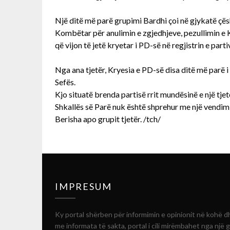
Një ditë më parë grupimi Bardhi çoi në gjykatë çës
Kombëtar për anulimin e zgjedhjeve, pezullimin e 
që vijon të jetë kryetar i PD-së në regjistrin e parti
Nga ana tjetër, Kryesia e PD-së disa ditë më parë i 
Sefës.
Kjo situatë brenda partisë rrit mundësinë e një tje
Shkallës së Parë nuk është shprehur me një vendim s
Berisha apo grupit tjetër. /tch/
IMPRESUM
Ky portal shërben për informimin e opinionit në kohë d
me informata të sakta, portal i cili mirëmbahet nga një 