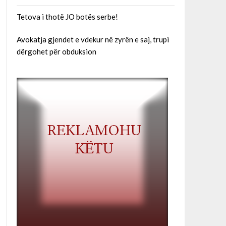
Tetova i thotë JO botës serbe!
Avokatja gjendet e vdekur në zyrën e saj, trupi
dërgohet për obduksion