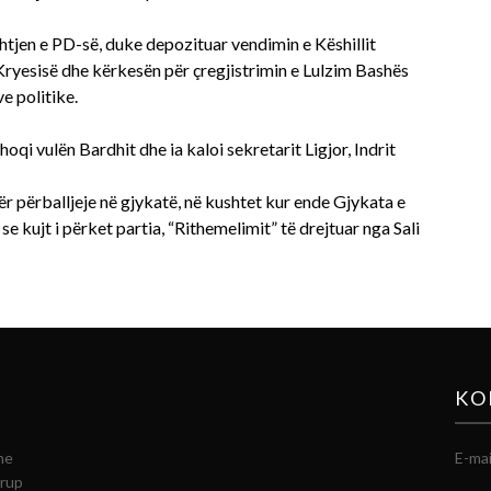
htjen e PD-së, duke depozituar vendimin e Këshillit
Kryesisë dhe kërkesën për çregjistrimin e Lulzim Bashës
ve politike.
hoqi vulën Bardhit dhe ia kaloi sekretarit Ligjor, Indrit
tër përballjeje në gjykatë, në kushtet kur ende Gjykata e
e kujt i përket partia, “Rithemelimit” të drejtuar nga Sali
KO
he
E-mai
grup