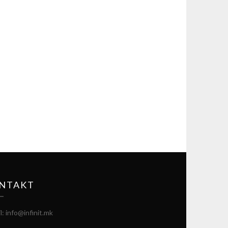
NTAKT
l: info@infinit.mk