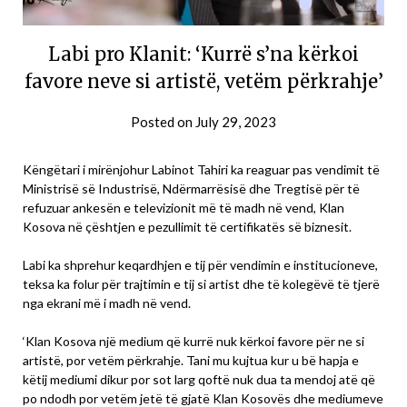
Labi pro Klanit: ‘Kurrë s’na kërkoi
favore neve si artistë, vetëm përkrahje’
Posted on
July 29, 2023
Këngëtari i mirënjohur Labinot Tahiri ka reaguar pas vendimit të
Ministrisë së Industrisë, Ndërmarrësisë dhe Tregtisë për të
refuzuar ankesën e televizionit më të madh në vend, Klan
Kosova në çështjen e pezullimit të certifikatës së biznesit.
Labi ka shprehur keqardhjen e tij për vendimin e institucioneve,
teksa ka folur për trajtimin e tij si artist dhe të kolegëvë të tjerë
nga ekrani më i madh në vend.
‘Klan Kosova një medium që kurrë nuk kërkoi favore për ne si
artistë, por vetëm përkrahje. Tani mu kujtua kur u bë hapja e
këtij mediumi dikur por sot larg qoftë nuk dua ta mendoj atë që
po ndodh por vetëm jetë të gjatë Klan Kosovës dhe mediumeve