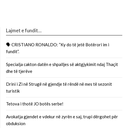
Lajmet e fundit…
🗣 CRISTIANO RONALDO: “Ky do të jetë Botërori im i
fundit”.
Specialja cakton datën e shpalljes së aktgjykimit ndaj Thaçit
dhe të tjerëve
Drini i Zi në Strugë në gjendje të rëndë në mes të sezonit
turistik
Tetova i thotë JO botës serbe!
Avokatja gjendet e vdekur në zyrën e saj, trupi dërgohet për
obduksion