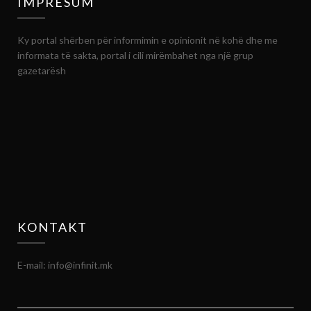
IMPRESUM
Ky portal shërben për informimin e opinionit në kohë dhe me
informata të sakta, portal i cili mirëmbahet nga një grup
gazetarësh
KONTAKT
E-mail: info@infinit.mk