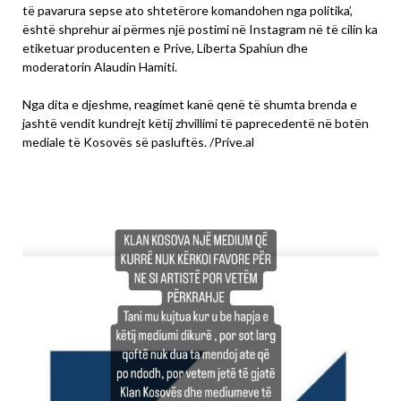
të pavarura sepse ato shtetërore komandohen nga politika’,
është shprehur ai përmes një postimi në Instagram në të cilin ka
etiketuar producenten e Prive, Liberta Spahiun dhe
moderatorin Alaudin Hamiti.
Nga dita e djeshme, reagimet kanë qenë të shumta brenda e
jashtë vendit kundrejt këtij zhvillimi të paprecedentë në botën
mediale të Kosovës së pasluftës. /Prive.al