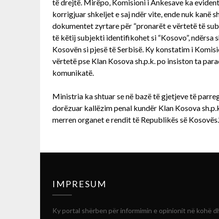
të drejtë. Mirëpo, Komisioni i Ankesave ka evidentu
korrigjuar shkeljet e saj ndër vite, ende nuk kanë 
dokumentet zyrtare për “pronarët e vërtetë të su
të këtij subjekti identifikohet si “Kosovo”, ndërsa s
Kosovën si pjesë të Serbisë. Ky konstatim i Komisio
vërtetë pse Klan Kosova sh.p.k. po insiston ta para
komunikatë.
Ministria ka shtuar se në bazë të gjetjeve të parr
dorëzuar kallëzim penal kundër Klan Kosova sh.p.k
merren organet e rendit të Republikës së Kosovës.”,
IMPRESUM
Ky portal shërben për informimin e opinionit në kohë d