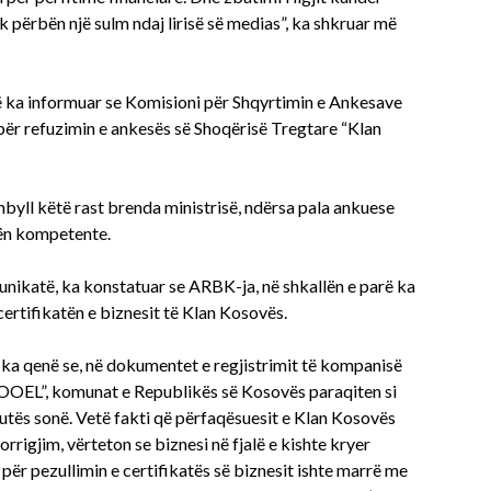
uk përbën një sulm ndaj lirisë së medias”, ka shkruar më
ë ka informuar se Komisioni për Shqyrtimin e Ankesave
për refuzimin e ankesës së Shoqërisë Tregtare “Klan
yll këtë rast brenda ministrisë, ndërsa pala ankuese
tën kompetente.
munikatë, ka konstatuar se ARBK-ja, në shkallën e parë ka
certifikatën e biznesit të Klan Kosovës.
 ka qenë se, në dokumentet e regjistrimit të kompanisë
DOOEL”, komunat e Republikës së Kosovës paraqiten si
tutës sonë. Vetë fakti që përfaqësuesit e Klan Kosovës
orrigjim, vërteton se biznesi në fjalë e kishte kryer
ër pezullimin e certifikatës së biznesit ishte marrë me