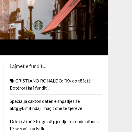
Lajmet e fundit…
🗣 CRISTIANO RONALDO: “Ky do të jetë
Botërori im i fundit”.
Specialja cakton datën e shpalljes së
aktgjykimit ndaj Thaçit dhe të tjerëve
Drini i Zi në Strugë në gjendje të rëndë në mes
të sezonit turistik