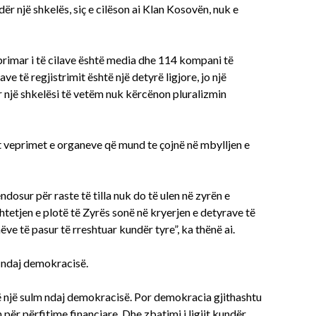
ndër një shkelës, siç e cilëson ai Klan Kosovën, nuk e
 primar i të cilave është media dhe 114 kompani të
e të regjistrimit është një detyrë ligjore, jo një
ër një shkelësi të vetëm nuk kërcënon pluralizmin
veprimet e organeve që mund te çojnë në mbylljen e
dosur për raste të tilla nuk do të ulen në zyrën e
tetjen e plotë të Zyrës sonë në kryerjen e detyrave të
ve të pasur të rreshtuar kundër tyre”, ka thënë ai.
m ndaj demokracisë.
htë një sulm ndaj demokracisë. Por demokracia gjithashtu
për përfitime financiare. Dhe zbatimi i ligjit kundër