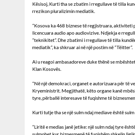
Kësisoj, Kurti tha se zbatim i rregullave të tilla ku
rrezikon pluralizimin mediatik.
“Kosova ka 468 biznese të regjistruara, aktiviteti
licencuara audio apo audiovizive. Ndjekja e rregullav
“teknikitet”. Dhe zbatimi i rregullave të tilla kund
mediatik”, ka shkruar ai në një postim në “Tëitter”.
Ai u reagoi ambasadoreve duke thënë se mbështet 
Klan Kosovës.
“Në një demokraci, organet e autorizuara për të ven
Kryeministrit. Megjithatë, këto organe kanë mbësh
tyre, përballë interesave të fuqishme të biznesmenë
Kurti tutje tha se një sulm ndaj mediave është sul
“Liritë e medias janë jetike: një sulm ndaj tyre ës
sulmohet kur biznesmenë të fuqishëm shkelin ligjin 