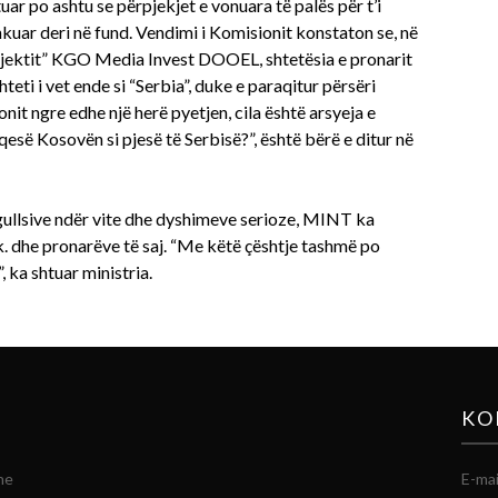
ar po ashtu se përpjekjet e vonuara të palës për t’i
shkuar deri në fund. Vendimi i Komisionit konstaton se, në
bjektit” KGO Media Invest DOOEL, shtetësia e pronarit
hteti i vet ende si “Serbia”, duke e paraqitur përsëri
nit ngre edhe një herë pyetjen, cila është arsyeja e
qesë Kosovën si pjesë të Serbisë?”, është bërë e ditur në
egullsive ndër vite dhe dyshimeve serioze, MINT ka
. dhe pronarëve të saj. “Me këtë çështje tashmë po
 ka shtuar ministria.
KO
he
E-mai