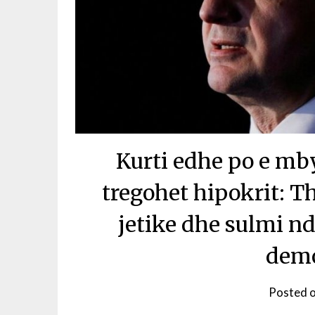
Kurti edhe po e mb
tregohet hipokrit: Th
jetike dhe sulmi nd
demo
Posted 