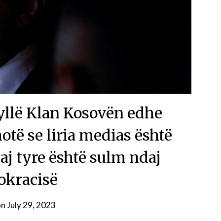
yllë Klan Kosovën edhe
otë se liria medias është
aj tyre është sulm ndaj
kracisë
on
July 29, 2023