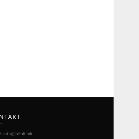
NTAKT
l: info@infinit.mk