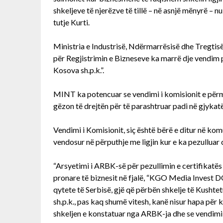
shkeljeve të njerëzve të tillë – në asnjë mënyrë – n
tutje Kurti.
Ministria e Industrisë, Ndërmarrësisë dhe Tregtis
për Regjistrimin e Bizneseve ka marrë dje vendim 
Kosova sh.p.k.”.
MINT ka potencuar se vendimi i komisionit e përmb
gëzon të drejtën për të parashtruar padi në gjyka
Vendimi i Komisionit, siç është bërë e ditur në ko
vendosur në përputhje me ligjin kur e ka pezulluar 
“Arsyetimi i ARBK-së për pezullimin e certifikatës
pronare të biznesit në fjalë, “KGO Media Invest 
qytete të Serbisë, gjë që përbën shkelje të Kushte
sh.p.k., pas kaq shumë vitesh, kanë nisur hapa për k
shkeljen e konstatuar nga ARBK-ja dhe se vendimi p