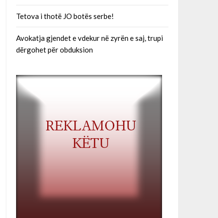
Tetova i thotë JO botës serbe!
Avokatja gjendet e vdekur në zyrën e saj, trupi
dërgohet për obduksion