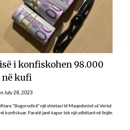
isë i konfiskohen 98.000
 në kufi
on
July 28, 2023
fitare “Bogorodicë” një shtetasi të Maqedonisë së Veriut
janë konfiskuar. Paratë janë kapur tek një udhëtarë në linjën