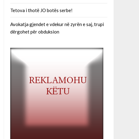
Tetova i thotë JO botës serbe!
Avokatja gjendet e vdekur në zyrën e saj, trupi
dërgohet për obduksion