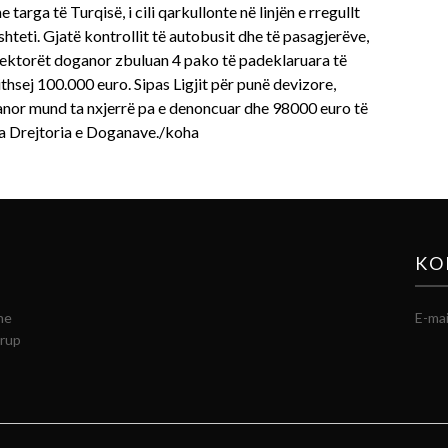
arga të Turqisë, i cili qarkullonte në linjën e rregullt
shteti. Gjatë kontrollit të autobusit dhe të pasagjerëve,
spektorët doganor zbuluan 4 pako të padeklaruara të
jithsej 100.000 euro. Sipas Ligjit për punë devizore,
banor mund ta nxjerrë pa e denoncuar dhe 98000 euro të
ga Drejtoria e Doganave./koha
KO
he
E-mai
grup