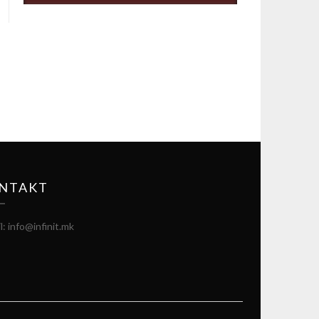
NTAKT
l: info@infinit.mk