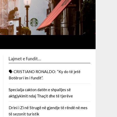
Lajmet e fundit…
🗣 CRISTIANO RONALDO: “Ky do të jetë
Botërori im i fundit”.
Specialja cakton datën e shpalljes së
aktgjykimit ndaj Thaçit dhe të tjerëve
Drini i Zi në Strugë në gjendje të rëndë në mes
të sezonit turistik