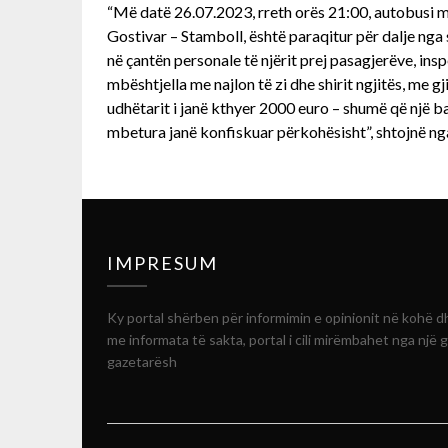
“Më datë 26.07.2023, rreth orës 21:00, autobusi me t
Gostivar – Stamboll, është paraqitur për dalje nga 
në çantën personale të njërit prej pasagjerëve, in
mbështjella me najlon të zi dhe shirit ngjitës, me g
udhëtarit i janë kthyer 2000 euro – shumë që një 
mbetura janë konfiskuar përkohësisht”, shtojnë n
IMPRESUM
Ky portal shërben për informimin e opinionit në kohë d
me informata të sakta, portal i cili mirëmbahet nga një 
gazetarësh