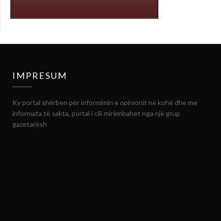
IMPRESUM
Ky portal shërben për informimin e opinionit në kohë dhe me
informata të sakta, portal i cili mirëmbahet nga një grup
gazetarësh