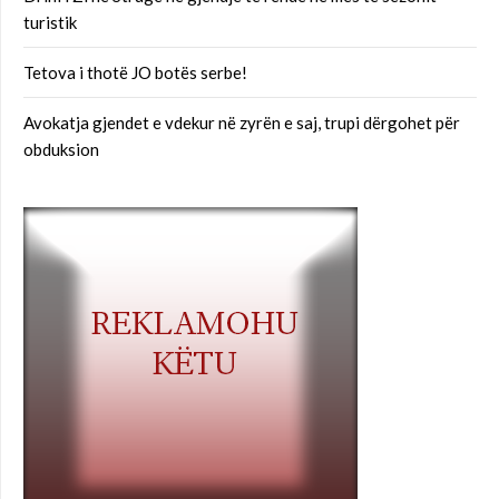
turistik
Tetova i thotë JO botës serbe!
Avokatja gjendet e vdekur në zyrën e saj, trupi dërgohet për
obduksion