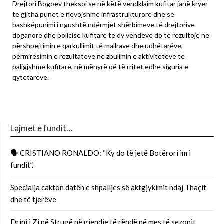
Drejtori Bogoev theksoi se në këtë vendklaim kufitar janë kryer
të gjitha punët e nevojshme infrastrukturore dhe se
bashkëpunimi i ngushtë ndërmjet shërbimeve të drejtorive
doganore dhe policisë kufitare të dy vendeve do të rezultojë në
përshpejtimin e qarkullimit të mallrave dhe udhëtarëve,
përmirësimin e rezultateve në zbulimin e aktiviteteve të
paligjshme kufitare, në mënyrë që të rritet edhe siguria e
qytetarëve.
Lajmet e fundit…
🗣 CRISTIANO RONALDO: “Ky do të jetë Botërori im i
fundit”.
Specialja cakton datën e shpalljes së aktgjykimit ndaj Thaçit
dhe të tjerëve
Drini i Zi në Strugë në gjendje të rëndë në mes të sezonit