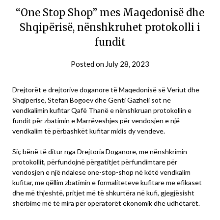
“One Stop Shop” mes Maqedonisë dhe
Shqipërisë, nënshkruhet protokolli i
fundit
Posted on
July 28, 2023
Drejtorët e drejtorive doganore të Maqedonisë së Veriut dhe
Shqipërisë, Stefan Bogoev dhe Genti Gazheli sot në
vendkalimin kufitar Qafë Thanë e nënshkruan protokollin e
fundit për zbatimin e Marrëveshjes për vendosjen e një
vendkalim të përbashkët kufitar midis dy vendeve.
Siç bënë të ditur nga Drejtoria Doganore, me nënshkrimin
protokollit, përfundojnë përgatitjet përfundimtare për
vendosjen e një ndalese one-stop-shop në këtë vendkalim
kufitar, me qëllim zbatimin e formaliteteve kufitare me efikaset
dhe më thjeshtë, pritjet më të shkurtëra në kufi, gjegjësisht
shërbime më të mira për operatorët ekonomik dhe udhëtarët.