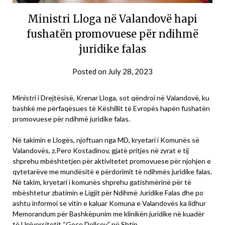
Ministri Lloga në Valandovë hapi
fushatën promovuese për ndihmë
juridike falas
Posted on
July 28, 2023
Ministri i Drejtësisë, Krenar Lloga, sot qëndroi në Valandovë, ku
bashkë me përfaqësues të Këshillit të Evropës hapën fushatën
promovuese për ndihmë juridike falas.
Në takimin e Llogës, njoftuan nga MD, kryetari i Komunës së
Valandovës, z.Pero Kostadinov, gjatë pritjes në zyrat e tij
shprehu mbështetjen për aktivitetet promovuese për njohjen e
qytetarëve me mundësitë e përdorimit të ndihmës juridike falas.
Në takim, kryetari i komunës shprehu gatishmërinë për të
mbështetur zbatimin e Ligjit për Ndihmë Juridike Falas dhe po
ashtu informoi se vitin e kaluar Komuna e Valandovës ka lidhur
Memorandum për Bashkëpunim me klinikën juridike në kuadër
të Universitetit “Goce Dellçev” në Shtip.