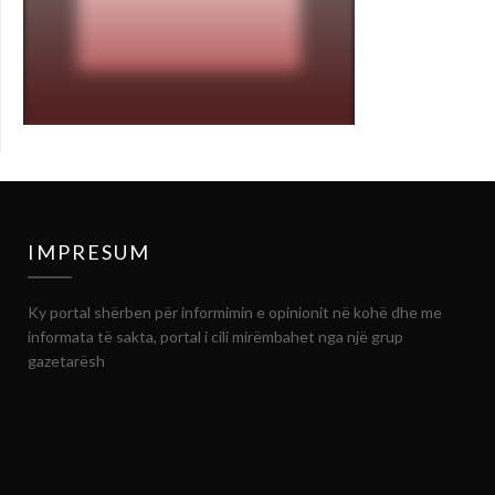
IMPRESUM
Ky portal shërben për informimin e opinionit në kohë dhe me
informata të sakta, portal i cili mirëmbahet nga një grup
gazetarësh