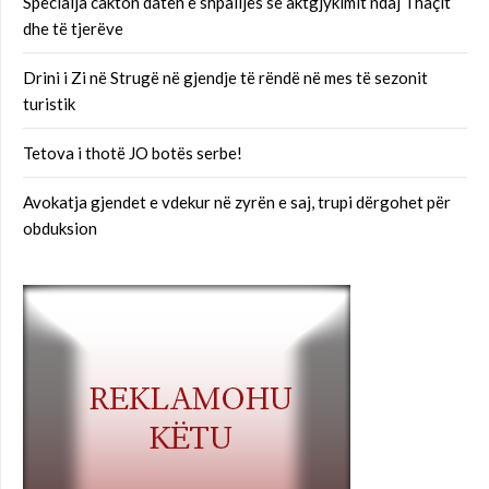
Specialja cakton datën e shpalljes së aktgjykimit ndaj Thaçit
dhe të tjerëve
Drini i Zi në Strugë në gjendje të rëndë në mes të sezonit
turistik
Tetova i thotë JO botës serbe!
Avokatja gjendet e vdekur në zyrën e saj, trupi dërgohet për
obduksion