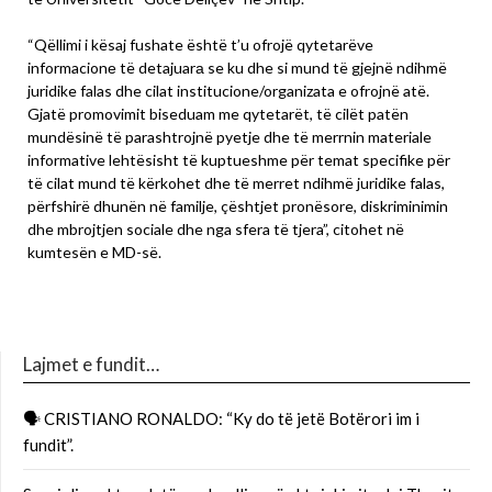
“Qëllimi i kësaj fushate është t’u ofrojë qytetarëve
informacionе të detajuarа se ku dhe si mund të gjejnë ndihmë
juridike falas dhe cilat institucione/organizata e ofrojnë atë.
Gjatë promovimit biseduam me qytetarët, të cilët patën
mundësinë të parashtrojnë pyetje dhe të merrnin materiale
informative lehtësisht të kuptueshme për temat specifike për
të cilat mund të kërkohet dhe të merret ndihmë juridike falas,
përfshirë dhunën në familje, çështjet pronësore, diskriminimin
dhe mbrojtjen sociale dhe nga sfera të tjera”, citohet në
kumtesën e MD-së.
Lajmet e fundit…
🗣 CRISTIANO RONALDO: “Ky do të jetë Botërori im i
fundit”.