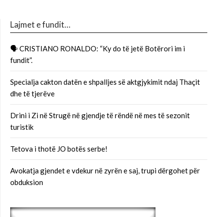
Lajmet e fundit…
🗣 CRISTIANO RONALDO: “Ky do të jetë Botërori im i
fundit”.
Specialja cakton datën e shpalljes së aktgjykimit ndaj Thaçit
dhe të tjerëve
Drini i Zi në Strugë në gjendje të rëndë në mes të sezonit
turistik
Tetova i thotë JO botës serbe!
Avokatja gjendet e vdekur në zyrën e saj, trupi dërgohet për
obduksion