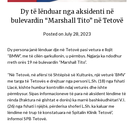
Dy të lënduar nga aksidenti në
bulevardin “Marshall Tito” në Tetovë
Posted on
July 28, 2023
Dy persona janë lënduar dje në Tetovë pasi vetura e llojit
“BMW”, me të cilën qarkullonin, u përmbys. Ngjarja ka ndodhur
rreth orës 19 në bulevardin “Marshall Tito”.
“Në Tetovë, në afërsi të Shtëpisë së Kulturës, një veturë ‘BMV’
me targa të Tetovës e drejtuar nga personi L.Sh. (18) nga fshati
Llacë, kishte humbur kontrollin ndaj veturës dhe ishte
përmbysur. Sipas informacioneve të para në aksident lëndime të
rënda (fraktura në gishtat e dorës) ka marrë bashkëudhëtari V.I.
(26) nga fshati i njëjtë, përderisa shoferi L.Sh. ka kaluar me
lëndime në trup të konstatuara në Spitalin Klinik Tetovë”,
informoi SPB Tetovë.