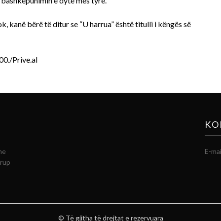
he bashkëpunimin e dytë mes tyre.
k, kanë bërë të ditur se “U harrua” është titulli i këngës së
00./Prive.al
KO
he
E-mai
grup
© Të gjitha të drejtat e rezervuara