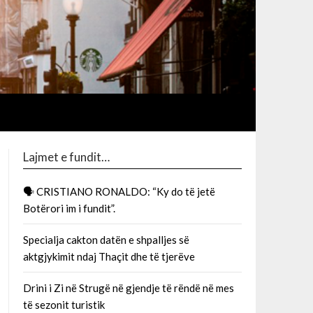
Lajmet e fundit…
🗣 CRISTIANO RONALDO: “Ky do të jetë
Botërori im i fundit”.
Specialja cakton datën e shpalljes së
aktgjykimit ndaj Thaçit dhe të tjerëve
Drini i Zi në Strugë në gjendje të rëndë në mes
të sezonit turistik