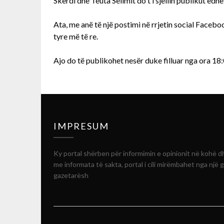
Skerdi dhe Teuta Selimit do t’i sjellin publikut ed
Ata, me anë të një postimi në rrjetin social Faceboo
tyre më të re.
Ajo do të publikohet nesër duke filluar nga ora 18:
IMPRESUM
Ky portal shërben për informimin e opinionit në kohë d
me informata të sakta, portal i cili mirëmbahet nga një 
gazetarësh