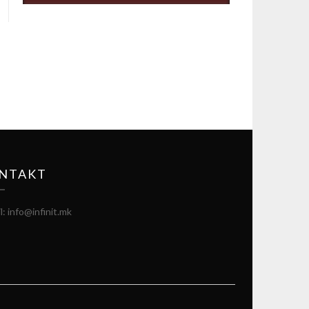
NTAKT
l: info@infinit.mk