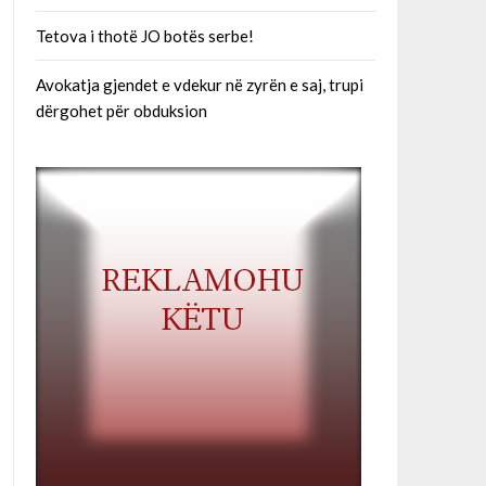
Tetova i thotë JO botës serbe!
Avokatja gjendet e vdekur në zyrën e saj, trupi
dërgohet për obduksion