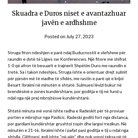
Skuadra e Duros niset e avantazhuar
javën e ardhshme
Posted on
July 27, 2023
Struga fiton ndeshjen e parë ndaj Buducnostit e vlefshme për
raundin e dytë të Ligws sw Konferencws. Një fitore me shifrat
1-0 që afron të besuarit e trajnerit Shpëtim Duro me raundin e
tretë. Sa i takon ndeshjes, Struga ishte e orientuar drejt sulmit
për pjesën më të madhe të sfidës, me rastin e parë që e krijoi
Besart Ibraimi në minutën e shtatë. Sulmuesi lëvizi bukur në
brendësinë e zonës kundërshtare, por goditja e tij në fund u
ndal nga një prej mbrojtësve kundërshtarë.
Shtatë minuta më vonë ishte radha e Radeskit për të provuar
portën e mbrojtur nga Pavlicic. Radeski goditi fort nga distanca,
por gardiani kundërshtar grushtoi topin dhe largoi rrezikun. Në
minutën e 21-të, Ibraimi ishte i pafat pasi goditja e tij u ndal nga
shtylla. Gjithsesi, goli ishte “në ajër” dhe nuk vonoi teksa në të