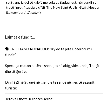
se Struga ia del të kalojë me sukses Buducnost, në raundin e
tretë i pret fituesja e çiftit The New Saint (Uells)-Swift Hesper
(Luksemburg)./Alsat.mk
Lajmet e fundit…
🗣 CRISTIANO RONALDO: “Ky do të jetë Botërori im i
fundit”.
Specialja cakton datën e shpalljes së aktgjykimit ndaj Thaçit
dhe të tjerëve
Drini i Zi në Strugë në gjendje të rëndë në mes të sezonit
turistik
Tetova i thotë JO botës serbe!