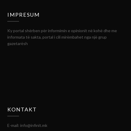
IMPRESUM
Ky portal shërben për informimin e opinionit në kohë dhe me
informata të sakta, portal i cili mirëmbahet nga një grup
gazetarësh
KONTAKT
E-mail: info@infinit.mk