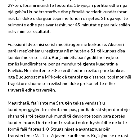
29-tën, Ibraimi mundi të festonte. 36-vjeçari përfitoi edhe nga
një gabim i kundërshtarëve dhe përballë portierit kundërshtar
nuk fali duke e dërguar topin në fundin e rrjetës. Struga vijoi të
sulmonte edhe pas avantazhit, por 45-minutat e para nuk sollën
ndryshim të rezultatit.
Fraksioni i dytë nisi sërish me Strugën më kërkuese. Aksioni i
parë i rrezikshëm u regjistrua në minutën e 51-të kur pas disa
kombinimesh të sakta, Bunjamin Shabani goditi në hyrje të
zonës kundërshtare, por pa mundur të gjente kuadratin e
Pavlicic. Në minutën e 70-të erdhi edhe rreziku i parë konkret
nga Buducnost me Mirkovic që tentoi nga distanca, topi mori një
trajektore shumë të rrezikshme duke prekur lehtë edhe
traversë edhe traversën.
Megjithatë, fati ishte me Strugën teksa vendasit u
kundërpërgjigjën tre minuta më pas, por Radeski shpërdoroi një
shans të artë teksa nuk mundi të devijonte topin para portës
kundërshtare. Deri në fund rezultati nuk ndryshoi dhe në këtë
formë falë fitores 1-0, Struga niset e avantazhuar për
transfertën e Malit të Zi javën e ardhshme. Kujtojmë se në rast