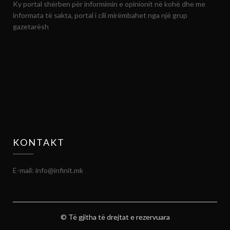
Ky portal shërben për informimin e opinionit në kohë dhe me
informata të sakta, portal i cili mirëmbahet nga një grup
gazetarësh
KONTAKT
E-mail: info@infinit.mk
© Të gjitha të drejtat e rezervuara