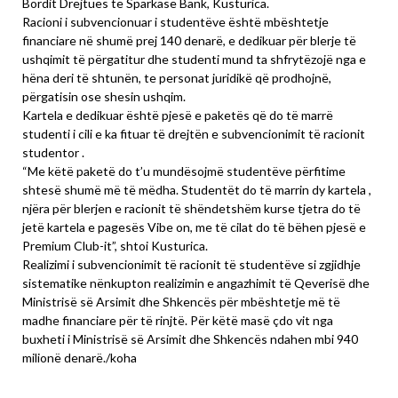
Bordit Drejtues të Sparkase Bank, Kusturica.
Racioni i subvencionuar i studentëve është mbështetje
financiare në shumë prej 140 denarë, e dedikuar për blerje të
ushqimit të përgatitur dhe studenti mund ta shfrytëzojë nga e
hëna deri të shtunën, te personat juridikë që prodhojnë,
përgatisin ose shesin ushqim.
Kartela e dedikuar është pjesë e paketës që do të marrë
studenti i cili e ka fituar të drejtën e subvencionimit të racionit
studentor .
“Me këtë paketë do t’u mundësojmë studentëve përfitime
shtesë shumë më të mëdha. Studentët do të marrin dy kartela ,
njëra për blerjen e racionit të shëndetshëm kurse tjetra do të
jetë kartela e pagesës Vibe on, me të cilat do të bëhen pjesë e
Premium Club-it”, shtoi Kusturica.
Realizimi i subvencionimit të racionit të studentëve si zgjidhje
sistematike nënkupton realizimin e angazhimit të Qeverisë dhe
Ministrisë së Arsimit dhe Shkencës për mbështetje më të
madhe financiare për të rinjtë. Për këtë masë çdo vit nga
buxheti i Ministrisë së Arsimit dhe Shkencës ndahen mbi 940
milionë denarë./koha