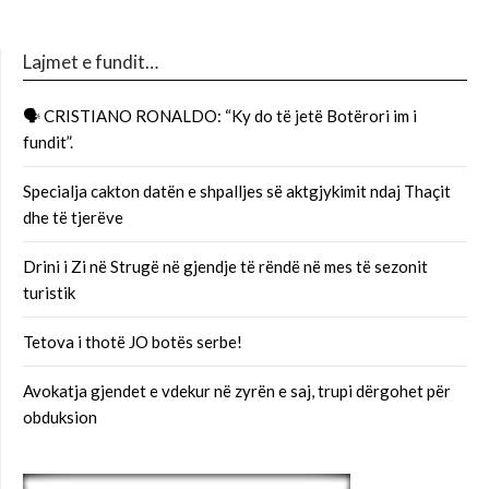
Lajmet e fundit…
🗣 CRISTIANO RONALDO: “Ky do të jetë Botërori im i
fundit”.
Specialja cakton datën e shpalljes së aktgjykimit ndaj Thaçit
dhe të tjerëve
Drini i Zi në Strugë në gjendje të rëndë në mes të sezonit
turistik
Tetova i thotë JO botës serbe!
Avokatja gjendet e vdekur në zyrën e saj, trupi dërgohet për
obduksion