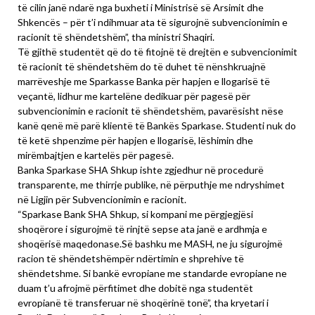
të cilin janë ndarë nga buxheti i Ministrisë së Arsimit dhe
Shkencës – për t’i ndihmuar ata të sigurojnë subvencionimin e
racionit të shëndetshëm”, tha ministri Shaqiri.
Të gjithë studentët që do të fitojnë të drejtën e subvencionimit
të racionit të shëndetshëm do të duhet të nënshkruajnë
marrëveshje me Sparkasse Banka për hapjen e llogarisë të
veçantë, lidhur me kartelëne dedikuar për pagesë për
subvencionimin e racionit të shëndetshëm, pavarësisht nëse
kanë qenë më parë klientë të Bankës Sparkase. Studenti nuk do
të ketë shpenzime për hapjen e llogarisë, lëshimin dhe
mirëmbajtjen e kartelës për pagesë.
Banka Sparkase SHA Shkup ishte zgjedhur në procedurë
transparente, me thirrje publike, në përputhje me ndryshimet
në Ligjin për Subvencionimin e racionit.
“Sparkase Bank SHA Shkup, si kompani me përgjegjësi
shoqërore i sigurojmë të rinjtë sepse ata janë e ardhmja e
shoqërisë maqedonase.Së bashku me MASH, ne ju sigurojmë
racion të shëndetshëmpër ndërtimin e shprehive të
shëndetshme. Si bankë evropiane me standarde evropiane ne
duam t’u afrojmë përfitimet dhe dobitë nga studentët
evropianë të transferuar në shoqërinë tonë”, tha kryetari i