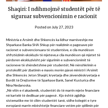
Shaqiri: I ndihmojmë studentët për të
siguruar subvencionimin e racionit
Posted on
July 27, 2023
Ministria e Arsimit dhe Shkencës ka lidhur marrëveshje me
Shparkase Banka SHA Shkup për realizimin e pagesave për
racionet e subvencionuara të studentëve, e cila mundëson
shfrytëzimin ekskluziv të mjeteve,e cila mundëson që mjetet të
përdoren ekskluzivisht për sigurimin e subvencionimit të
racioneve të shëndetshme për studentët. Në nënshkrimin e
protokollit për zbatimin e masës morën pjesë ministri i Arsimit
dhe Shkencës Jeton Shaqiri, kryetarja dhe zëvendëskryetarja e
Bordit të Drejtorëve të Sparkase Bank, Sanel Kusturica dhe
Nina Nedanoska.
„Në vitin e ri akademik, studentët do të marrin mjete financiare
në kartelë të dedikuar për pagesë . Kjo është zgjidhja
sistematike me të cilën studentët tanë, sidhe kolegët e tyre
evropianë marrin mbështetje financiare vetëm për qëllimin për