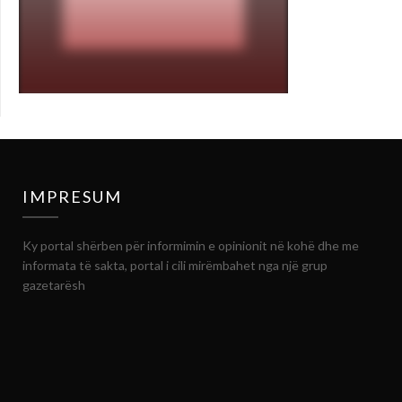
IMPRESUM
Ky portal shërben për informimin e opinionit në kohë dhe me
informata të sakta, portal i cili mirëmbahet nga një grup
gazetarësh