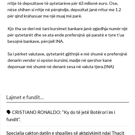
rritje të depozitave të qytetarëve për 63 milionë euro. Ose,
nëse shihen si rritje në përqindje, depozitat janë rritur me 1.2
për qind krahasuar me një muaj më parë.
Kjo tha se deri më tani kursimet bankare janë zgjedhja numër një
për qytetarët dhe se ata ende preferojnë që paratë e tyre t’ua
besojnë bankave, përcjell INA.
Sa i përket valutave, qytetarët gjithnjë e më shumë e preferojnë
denarin vendor si opsion kursimi, madje në qershor kanë
deponuar më shumë në denarë sesa në valuta tjera.(INA)
Lajmet e fundit…
🗣 CRISTIANO RONALDO: “Ky do të jetë Botërori im i
fundit”.
Specialja cakton datën e shpalljes së aktgjykimit ndaj Thaçit