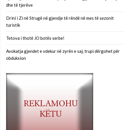
dhe të tjerëve
Drini i Zi në Strugë në gjendje të rëndë në mes të sezonit
turistik
Tetova i thotë JO botës serbe!
Avokatja gjendet e vdekur në zyrën e saj, trupi dërgohet për
obduksion