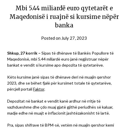
Mbi 5.44 miliardë euro qytetarët e
Maqedonisë i ruajnë si kursime nëpër
banka
Posted on
July 27, 2023
Shkup, 27 korrik –
Sipas të dhënave të Bankës Popullore të
Maqedonisë, mbi 5.44 miliardë euro janë regjistruar nëpër
bankat e vendit si kursime apo depozita të qytetarëve.
Këto kursime janë sipas të dhënave deri në muajin qershor
2023, dhe se bëhet fjalë për kursimet totale të qytetarëve,
përcjell portali
Faktor
.
Depozitat në bankat e vendit kanë ardhur në rritje të
vazhdueshme dhe çdo muaj gjatë gjithë periudhës së kaluar,
madje edhe në muajt e inflacionit jashtëzakonisht të lartë.
Pra, sipas shifrave të BPM-së, vetëm në muajin qershor kemi