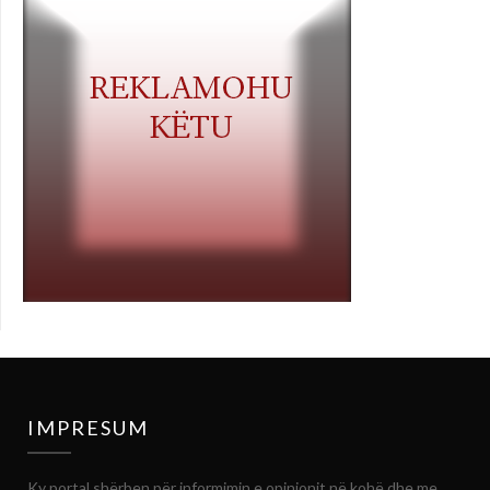
IMPRESUM
Ky portal shërben për informimin e opinionit në kohë dhe me