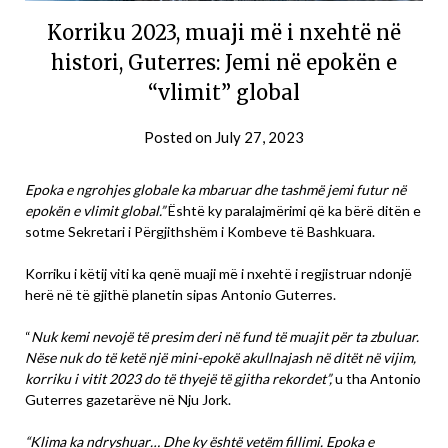
Korriku 2023, muaji më i nxehtë në
histori, Guterres: Jemi në epokën e
“vlimit” global
Posted on
July 27, 2023
Epoka e ngrohjes globale ka mbaruar dhe tashmë jemi futur në
epokën e vlimit global.”
Është ky paralajmërimi që ka bërë ditën e
sotme Sekretari i Përgjithshëm i Kombeve të Bashkuara.
Korriku i këtij viti ka qenë muaji më i nxehtë i regjistruar ndonjë
herë në të gjithë planetin sipas Antonio Guterres.
“
Nuk kemi nevojë të presim deri në fund të muajit për ta zbuluar.
Nëse nuk do të ketë një mini-epokë akullnajash në ditët në vijim,
korriku i vitit 2023 do të thyejë të gjitha rekordet”,
u tha Antonio
Guterres gazetarëve në Nju Jork.
“Klima ka ndryshuar… Dhe ky është vetëm fillimi. Epoka e