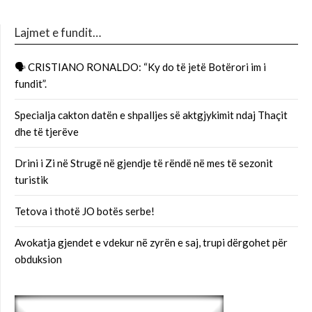
Lajmet e fundit…
🗣 CRISTIANO RONALDO: “Ky do të jetë Botërori im i
fundit”.
Specialja cakton datën e shpalljes së aktgjykimit ndaj Thaçit
dhe të tjerëve
Drini i Zi në Strugë në gjendje të rëndë në mes të sezonit
turistik
Tetova i thotë JO botës serbe!
Avokatja gjendet e vdekur në zyrën e saj, trupi dërgohet për
obduksion