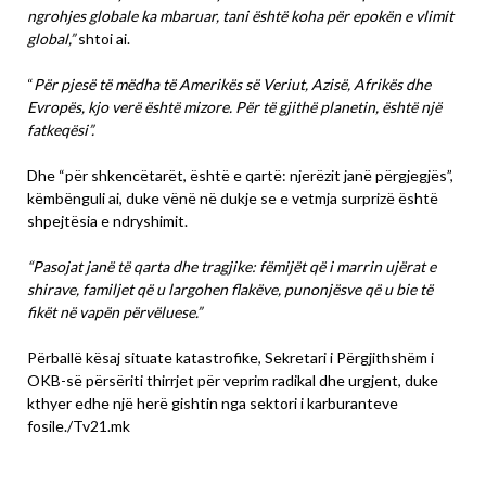
ngrohjes globale ka mbaruar, tani është koha për epokën e vlimit
global,”
shtoi ai.
“
Për pjesë të mëdha të Amerikës së Veriut, Azisë, Afrikës dhe
Evropës, kjo verë është mizore. Për të gjithë planetin, është një
fatkeqësi”.
Dhe “për shkencëtarët, është e qartë: njerëzit janë përgjegjës”,
këmbënguli ai, duke vënë në dukje se e vetmja surprizë është
shpejtësia e ndryshimit.
“Pasojat janë të qarta dhe tragjike: fëmijët që i marrin ujërat e
shirave, familjet që u largohen flakëve, punonjësve që u bie të
fikët në vapën përvëluese.”
Përballë kësaj situate katastrofike, Sekretari i Përgjithshëm i
OKB-së përsëriti thirrjet për veprim radikal dhe urgjent, duke
kthyer edhe një herë gishtin nga sektori i karburanteve
fosile./Tv21.mk