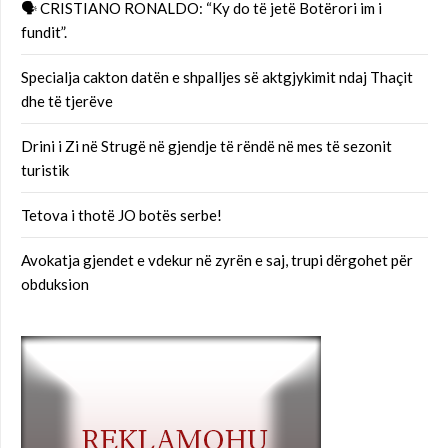
🗣 CRISTIANO RONALDO: “Ky do të jetë Botërori im i
fundit”.
Specialja cakton datën e shpalljes së aktgjykimit ndaj Thaçit
dhe të tjerëve
Drini i Zi në Strugë në gjendje të rëndë në mes të sezonit
turistik
Tetova i thotë JO botës serbe!
Avokatja gjendet e vdekur në zyrën e saj, trupi dërgohet për
obduksion