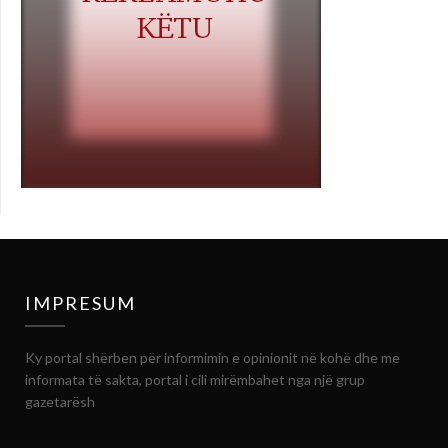
IMPRESUM
Ky portal shërben për informimin e opinionit në kohë dhe me
informata të sakta, portal i cili mirëmbahet nga një grup
gazetarësh