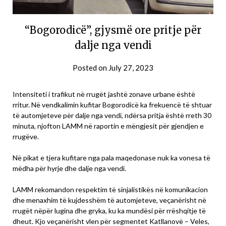
“Bogorodicë”, gjysmë ore pritje për
dalje nga vendi
Posted on
July 27, 2023
Intensiteti i trafikut në rrugët jashtë zonave urbane është
rritur. Në vendkalimin kufitar Bogorodicë ka frekuencë të shtuar
të automjeteve për dalje nga vendi, ndërsa pritja është rreth 30
minuta, njofton LAMM në raportin e mëngjesit për gjendjen e
rrugëve.
Në pikat e tjera kufitare nga pala maqedonase nuk ka vonesa të
mëdha për hyrje dhe dalje nga vendi.
LAMM rekomandon respektim të sinjalistikës në komunikacion
dhe menaxhim të kujdesshëm të automjeteve, veçanërisht në
rrugët nëpër lugina dhe gryka, ku ka mundësi për rrëshqitje të
dheut. Kjo veçanërisht vlen për segmentet Katllanovë – Veles,