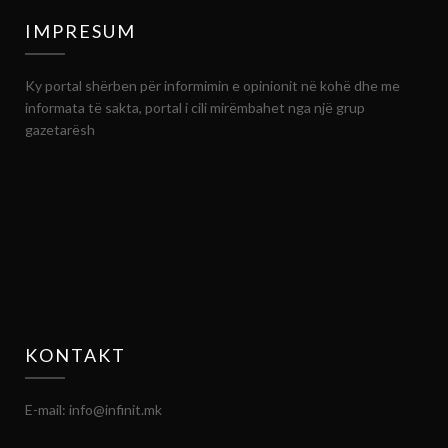
IMPRESUM
Ky portal shërben për informimin e opinionit në kohë dhe me
informata të sakta, portal i cili mirëmbahet nga një grup
gazetarësh
KONTAKT
E-mail: info@infinit.mk