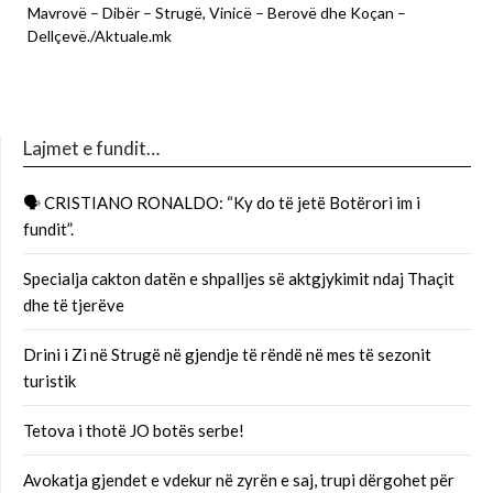
Mavrovë – Dibër – Strugë, Vinicë – Berovë dhe Koçan –
Dellçevë./Aktuale.mk
Lajmet e fundit…
🗣 CRISTIANO RONALDO: “Ky do të jetë Botërori im i
fundit”.
Specialja cakton datën e shpalljes së aktgjykimit ndaj Thaçit
dhe të tjerëve
Drini i Zi në Strugë në gjendje të rëndë në mes të sezonit
turistik
Tetova i thotë JO botës serbe!
Avokatja gjendet e vdekur në zyrën e saj, trupi dërgohet për