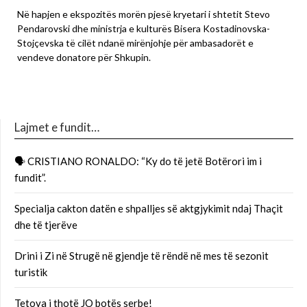
Në hapjen e ekspozitës morën pjesë kryetari i shtetit Stevo
Pendarovski dhe ministrja e kulturës Bisera Kostadinovska-
Stojçevska të cilët ndanë mirënjohje për ambasadorët e
vendeve donatore për Shkupin.
Lajmet e fundit…
🗣 CRISTIANO RONALDO: “Ky do të jetë Botërori im i
fundit”.
Specialja cakton datën e shpalljes së aktgjykimit ndaj Thaçit
dhe të tjerëve
Drini i Zi në Strugë në gjendje të rëndë në mes të sezonit
turistik
Tetova i thotë JO botës serbe!