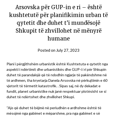
Arsovska për GUP-in e ri – është
kushtetutë për planifikimin urban të
qytetit dhe duhet t’i mundësojë
Shkupit të zhvillohet në mënyrë
humane
Posted on
July 27, 2023
Plani i përgjithshëm urbanistik është Kushtetuta e qytetit nga
aspekti i ndërtimit dhe urbanistikës dhe GUP-i i ri për Shkupin
duhet të parandalojë që të ndodhin ngjarje të pakëndshme në
të ardhmen, tha kryetarja Danela Arsovska në përkujtimin e 60
vjetorit të tërmetit katastrofik. . Sipas saj, në dy dekadat e
fundit, planet urbanistike nuk janë respektuar plotësisht se si
duhet të ndërtohet dhe zhvillohet Shkupi.
“Ajo që duhet të bëjmë në periudhën e ardhshme është të
mësojmë nga gabimet e mëparshme, pra nga gabimet e së