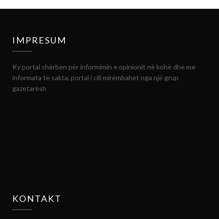
IMPRESUM
Ky portal shërben për informimin e opinionit në kohë dhe me
informata të sakta, portal i cili mirëmbahet nga një grup
gazetarësh
KONTAKT