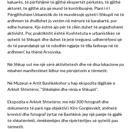
kaluarës, të përfshijmë të gjithë ekspertët përkatës, të gjithë
aktorët, të gjithë ata që mund të kontribuojnë, Plani i ri i
Përgjithshëm Urbanistik do të mundësojë qyteti i Shkupit në të
ardhmen të zhvillohet jo vetëm në mënyrë të barabartë, por
edhe humane. Kjo është ajo për të cilën duhet të angazhohemi
aktivisht. Por, praktikisht është Kushtetuta e urbanistikës së
qytetit të Shkupit dhe duhet të jetë treguesi, udhërrëfyesi që
do të parandalojë që të ndodhin ngjarje të tilla fatkeqe në të
ardhmen”, ka thënë Arsovska.
Në Shkup sot me një sërë aktivitetesh dhe në disa lokacione po
mbahen manifestimet lidhur me përvjetorin e tërmetit.
Në Muzeun e Artit Bashkëkohor u hap ekspozita digjitale e
Arkivit Shtetëror, “Shkëlqimi dhe rënia e Shkupit”.
Ekspozita e Arkivit Shtetëror, me mbi 300 fotografi dhe
dokumente të parë nga objektivi i Kiro Gorgievskit, atëherë
kronisti dhe fotograf zyrtar në Bashkinë, jep një pamje të gjallë
të shkatërrimit, rimëkëmbjes dhe ripërtëritjes së qytetit pas
tërmetit.