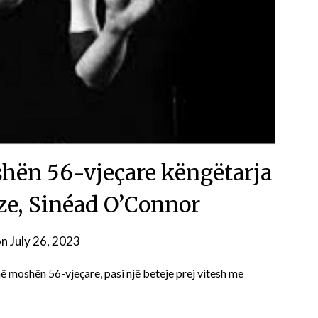
shën 56-vjeçare këngëtarja
eze, Sinéad O’Connor
on
July 26, 2023
 moshën 56-vjeçare, pasi një beteje prej vitesh me