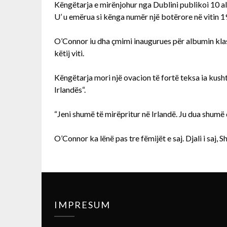
Këngëtarja e mirënjohur nga Dublini publikoi 10 
U’ u emërua si kënga numër një botërore në vitin
O’Connor iu dha çmimi inaugurues për albumin kla
këtij viti.
Këngëtarja mori një ovacion të fortë teksa ia kusht
Irlandës“.
“Jeni shumë të mirëpritur në Irlandë. Ju dua shumë d
O’Connor ka lënë pas tre fëmijët e saj. Djali i saj,
IMPRESUM