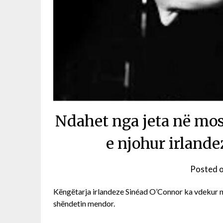
Ndahet nga jeta në mo
e njohur irland
Posted 
Këngëtarja irlandeze Sinéad O’Connor ka vdekur në
shëndetin mendor.