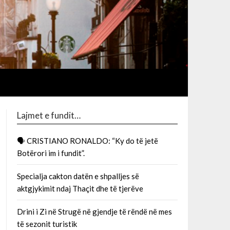
Lajmet e fundit…
🗣 CRISTIANO RONALDO: “Ky do të jetë
Botërori im i fundit”.
Specialja cakton datën e shpalljes së
aktgjykimit ndaj Thaçit dhe të tjerëve
Drini i Zi në Strugë në gjendje të rëndë në mes
të sezonit turistik