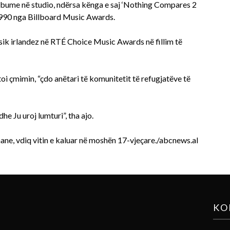
albume në studio, ndërsa kënga e saj ‘Nothing Compares 2
 1990 nga Billboard Music Awards.
sik irlandez në RTÉ Choice Music Awards në fillim të
oi çmimin, “çdo anëtari të komunitetit të refugjatëve të
he Ju uroj lumturi”, tha ajo.
 Shane, vdiq vitin e kaluar në moshën 17-vjeçare./abcnews.al
KO