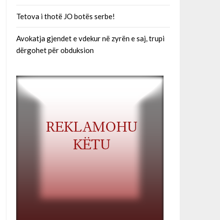
Tetova i thotë JO botës serbe!
Avokatja gjendet e vdekur në zyrën e saj, trupi
dërgohet për obduksion