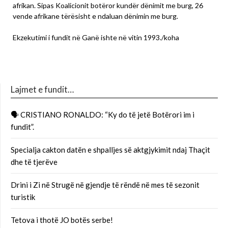
afrikan. Sipas Koalicionit botëror kundër dënimit me burg, 26
vende afrikane tërësisht e ndaluan dënimin me burg.
Ekzekutimi i fundit në Ganë ishte në vitin 1993./koha
Lajmet e fundit…
🗣 CRISTIANO RONALDO: “Ky do të jetë Botërori im i
fundit”.
Specialja cakton datën e shpalljes së aktgjykimit ndaj Thaçit
dhe të tjerëve
Drini i Zi në Strugë në gjendje të rëndë në mes të sezonit
turistik
Tetova i thotë JO botës serbe!