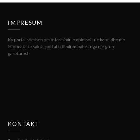
IMPRESUM
Ky portal shërben për informimin e opinionit në kohë dhe me
informata të sakta, portal i cili mirëmbahet nga një grup
gazetarësh
KONTAKT