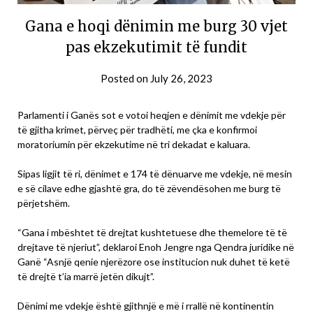
Gana e hoqi dënimin me burg 30 vjet
pas ekzekutimit të fundit
Posted on
July 26, 2023
Parlamenti i Ganës sot e votoi heqjen e dënimit me vdekje për
të gjitha krimet, përveç për tradhëti, me çka e konfirmoi
moratoriumin për ekzekutime në tri dekadat e kaluara.
Sipas ligjit të ri, dënimet e 174 të dënuarve me vdekje, në mesin
e së cilave edhe gjashtë gra, do të zëvendësohen me burg të
përjetshëm.
“Gana i mbështet të drejtat kushtetuese dhe themelore të të
drejtave të njeriut”, deklaroi Enoh Jengre nga Qendra juridike në
Ganë “Asnjë qenie njerëzore ose institucion nuk duhet të ketë
të drejtë t’ia marrë jetën dikujt”.
Dënimi me vdekje është gjithnjë e më i rrallë në kontinentin