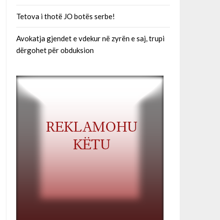
Tetova i thotë JO botës serbe!
Avokatja gjendet e vdekur në zyrën e saj, trupi
dërgohet për obduksion