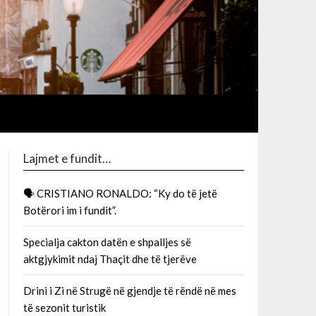
Lajmet e fundit…
🗣 CRISTIANO RONALDO: “Ky do të jetë
Botërori im i fundit”.
Specialja cakton datën e shpalljes së
aktgjykimit ndaj Thaçit dhe të tjerëve
Drini i Zi në Strugë në gjendje të rëndë në mes
të sezonit turistik