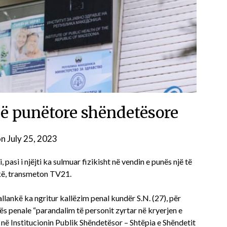
jë punëtore shëndetësore
on
July 25, 2023
, pasi i njëjti ka sulmuar fizikisht në vendin e punës një të
nkë, transmeton TV21.
llankë ka ngritur kallëzim penal kundër S.N. (27), për
ës penale “parandalim të personit zyrtar në kryerjen e
 në Institucionin Publik Shëndetësor – Shtëpia e Shëndetit