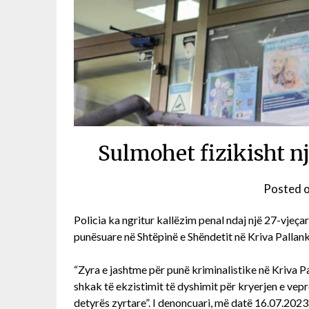
Sulmohet fizikisht n
Posted 
Policia ka ngritur kallëzim penal ndaj një 27-vjeçari
punësuare në Shtëpinë e Shëndetit në Kriva Palla
“Zyra e jashtme për punë kriminalistike në Kriva Pa
shkak të ekzistimit të dyshimit për kryerjen e vepr
detyrës zyrtare”. I denoncuari, më datë 16.07.2023