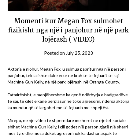
Momenti kur Megan Fox sulmohet
fizikisht nga një i panjohur në një park
lojërash ( VIDEO)
Posted on
July 25, 2023
Aktorja e njohur, Megan Fox, u sulmua papritur nga një person i
panjohur, teksa ishte duke ecur në krah të të fejuarit të saj,
Machine Gun Kelly, në një park lojërash, në Orange County.
Fatmirësisht, e menjëhershme ka qenë ndërhyrja e badigardëve
të saj, të cilët e kanë përplasur në tokë agresorin, ndërsa aktorja
ka mundur që të largohet me të fejuarin me shpejtësi.
Mirëpo, në një video të shpërndarë më herët në rrjetet sociale,
shihet Machine Gun Kelly, i cili godet një person gjatë një sherri
mes tyre dhe mesa duket agresori nuk ka dashur aspak të