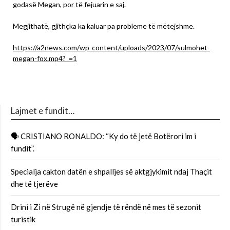
godasë Megan, por të fejuarin e saj.
Megjithatë, gjithçka ka kaluar pa probleme të mëtejshme.
https://a2news.com/wp-content/uploads/2023/07/sulmohet-
megan-fox.mp4?_=1
Lajmet e fundit…
🗣 CRISTIANO RONALDO: “Ky do të jetë Botërori im i
fundit”.
Specialja cakton datën e shpalljes së aktgjykimit ndaj Thaçit
dhe të tjerëve
Drini i Zi në Strugë në gjendje të rëndë në mes të sezonit
turistik