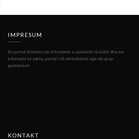
IMPRESUM
Ky portal shërben për informimin e opinionit në kohë dhe me
informata të sakta, portal i cili mirëmbahet nga një grup
gazetarësh
KONTAKT