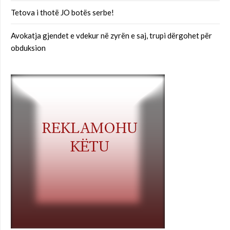
Tetova i thotë JO botës serbe!
Avokatja gjendet e vdekur në zyrën e saj, trupi dërgohet për
obduksion