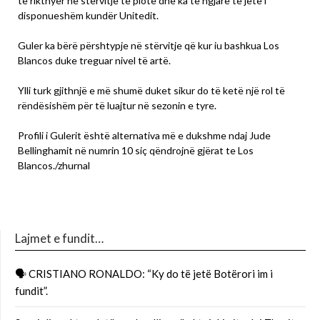
të rikthyer në stërvitje të plotë dhe ka të ngjarë të jetë i
disponueshëm kundër Unitedit.
Guler ka bërë përshtypje në stërvitje që kur iu bashkua Los
Blancos duke treguar nivel të artë.
Ylli turk gjithnjë e më shumë duket sikur do të ketë një rol të
rëndësishëm për të luajtur në sezonin e tyre.
Profili i Gulerit është alternativa më e dukshme ndaj Jude
Bellinghamit në numrin 10 siç qëndrojnë gjërat te Los
Blancos./zhurnal
Lajmet e fundit…
🗣 CRISTIANO RONALDO: “Ky do të jetë Botërori im i
fundit”.