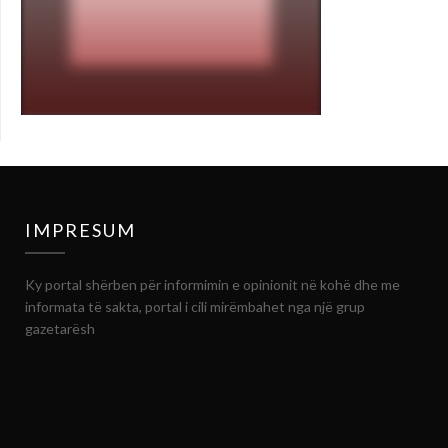
IMPRESUM
Ky portal shërben për informimin e opinionit në kohë dhe me
informata të sakta, portal i cili mirëmbahet nga një grup
gazetarësh