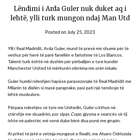
Lëndimi i Arda Guler nuk duket aq i
lehtë, ylli turk mungon ndaj Man Utd
Posted on
July 25, 2023
Ylli i Real Madridit, Arda Guler, mund të presë më shumë për të
veshur për herë të parë fanellën e famshme të Los Blancos.
Talenti turk është në dyshim për përballjen e tyre kundër
Manchester United të mërkurën mbrëma me orën lokale.
Guler humbi ndeshjen hapëse parasezonale të Real Madridit me
Milanin të dielën si masë paraprake, pasi pati një tendosje të
lehtë muskulore.
Përpara ndeshjes së tyre me Unitedin, Guler u kthye në
stërvitje me skuadrën, por sipas
Cope
, gjysma e seancës së tij
ishte në palestër, më vonë duke bërë disa punë me grupin.
Ai pritet të jetë e vetmja mungesë e Realit, me Alvaro Odriozola