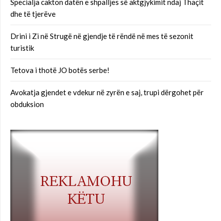
Specialja cakton datën e shpalljes së aktgjykimit ndaj Thaçit
dhe të tjerëve
Drini i Zi në Strugë në gjendje të rëndë në mes të sezonit
turistik
Tetova i thotë JO botës serbe!
Avokatja gjendet e vdekur në zyrën e saj, trupi dërgohet për
obduksion