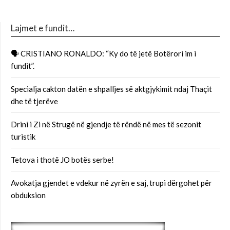
Lajmet e fundit…
🗣 CRISTIANO RONALDO: “Ky do të jetë Botërori im i
fundit”.
Specialja cakton datën e shpalljes së aktgjykimit ndaj Thaçit
dhe të tjerëve
Drini i Zi në Strugë në gjendje të rëndë në mes të sezonit
turistik
Tetova i thotë JO botës serbe!
Avokatja gjendet e vdekur në zyrën e saj, trupi dërgohet për
obduksion