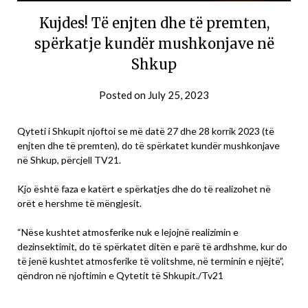
Kujdes! Të enjten dhe të premten,
spërkatje kundër mushkonjave në
Shkup
Posted on
July 25, 2023
Qyteti i Shkupit njoftoi se më datë 27 dhe 28 korrik 2023 (të
enjten dhe të premten), do të spërkatet kundër mushkonjave
në Shkup, përcjell TV21.
Kjo është faza e katërt e spërkatjes dhe do të realizohet në
orët e hershme të mëngjesit.
“Nëse kushtet atmosferike nuk e lejojnë realizimin e
dezinsektimit, do të spërkatet ditën e parë të ardhshme, kur do
të jenë kushtet atmosferike të volitshme, në terminin e njëjtë”,
qëndron në njoftimin e Qytetit të Shkupit./Tv21