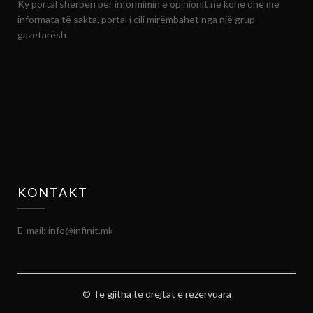
Ky portal shërben për informimin e opinionit në kohë dhe me
informata të sakta, portal i cili mirëmbahet nga një grup
gazetarësh
KONTAKT
E-mail: info@infinit.mk
© Të gjitha të drejtat e rezervuara