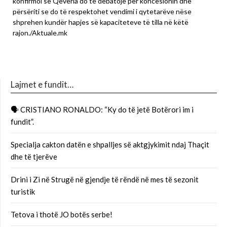
konfirmoi se Qeveria do të debatojë për koncesionin dhe
përsëriti se do të respektohet vendimi i qytetarëve nëse
shprehen kundër hapjes së kapaciteteve të tilla në këtë
rajon./Aktuale.mk
Lajmet e fundit…
🗣 CRISTIANO RONALDO: “Ky do të jetë Botërori im i
fundit”.
Specialja cakton datën e shpalljes së aktgjykimit ndaj Thaçit
dhe të tjerëve
Drini i Zi në Strugë në gjendje të rëndë në mes të sezonit
turistik
Tetova i thotë JO botës serbe!