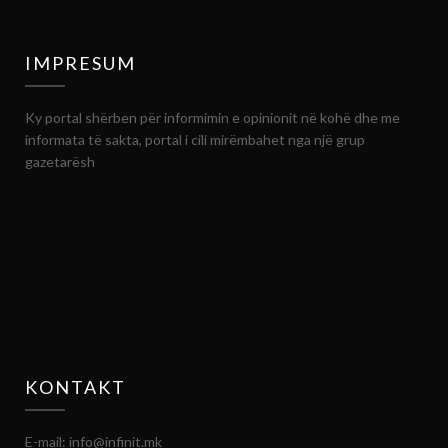
IMPRESUM
Ky portal shërben për informimin e opinionit në kohë dhe me
informata të sakta, portal i cili mirëmbahet nga një grup
gazetarësh
KONTAKT
E-mail: info@infinit.mk