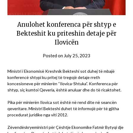
Anulohet konferenca për shtyp e
Bekteshit ku priteshin detaje për
Ilovicën
Posted on
July 25, 2023
Ministri i Ekonomisë Kreshnik Bekteshi sot duhej të mbajë
konferencë shtypi ku pritej të tregojë detaje rreth
koncesioneve për minierën “Ilovica-Shtuka”. Konferenca për
shtyp, siç kumtoi Qeveria, është anuluar dhe do të ricaktohet.
Pika për minierën Ilovica sot është në rend dite në seancën
qeveritare. Ministri Bekteshi duhet të informojë për të gjitha
procedurat juridike nga viti 2012.
Zëvendëskryeministri për Çështje Ekonomike Fatmir Bytyqi dje