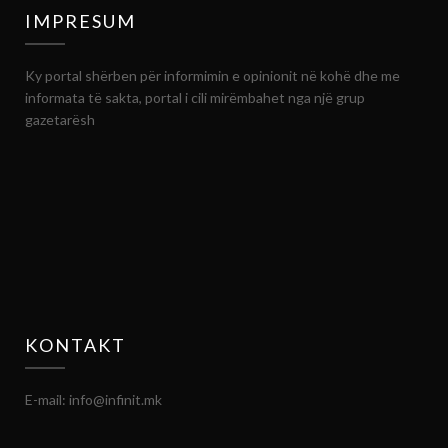
IMPRESUM
Ky portal shërben për informimin e opinionit në kohë dhe me
informata të sakta, portal i cili mirëmbahet nga një grup
gazetarësh
KONTAKT
E-mail: info@infinit.mk