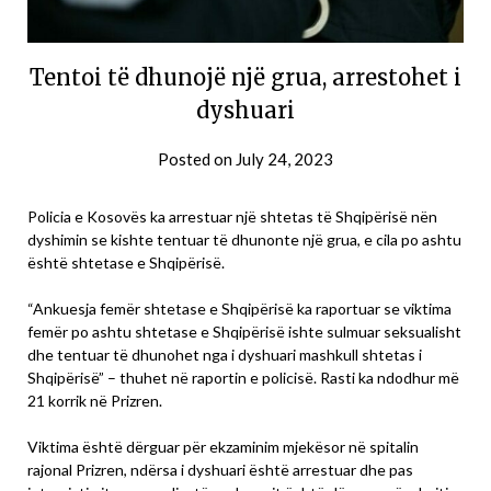
Tentoi të dhunojë një grua, arrestohet i
dyshuari
Posted on
July 24, 2023
Policia e Kosovës ka arrestuar një shtetas të Shqipërisë nën
dyshimin se kishte tentuar të dhunonte një grua, e cila po ashtu
është shtetase e Shqipërisë.
“Ankuesja femër shtetase e Shqipërisë ka raportuar se viktima
femër po ashtu shtetase e Shqipërisë ishte sulmuar seksualisht
dhe tentuar të dhunohet nga i dyshuari mashkull shtetas i
Shqipërisë” – thuhet në raportin e policisë. Rasti ka ndodhur më
21 korrik në Prizren.
Viktima është dërguar për ekzaminim mjekësor në spitalin
rajonal Prizren, ndërsa i dyshuari është arrestuar dhe pas