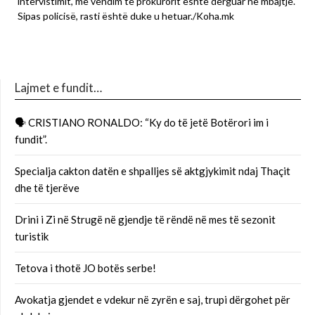
intervistimit, me vendim të prokurorit është dërguar në mbajtje.
Sipas policisë, rasti është duke u hetuar./Koha.mk
Lajmet e fundit…
🗣 CRISTIANO RONALDO: “Ky do të jetë Botërori im i
fundit”.
Specialja cakton datën e shpalljes së aktgjykimit ndaj Thaçit
dhe të tjerëve
Drini i Zi në Strugë në gjendje të rëndë në mes të sezonit
turistik
Tetova i thotë JO botës serbe!
Avokatja gjendet e vdekur në zyrën e saj, trupi dërgohet për