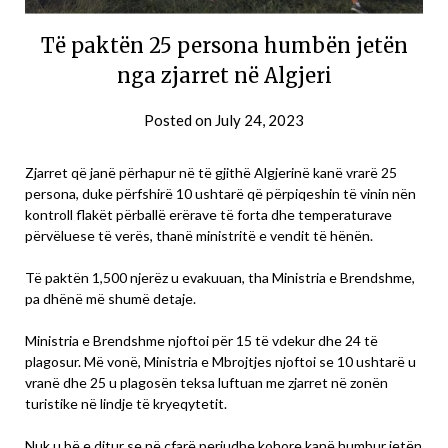
Të paktën 25 persona humbën jetën
nga zjarret në Algjeri
Posted on
July 24, 2023
Zjarret që janë përhapur në të gjithë Algjerinë kanë vrarë 25
persona, duke përfshirë 10 ushtarë që përpiqeshin të vinin nën
kontroll flakët përballë erërave të forta dhe temperaturave
përvëluese të verës, thanë ministritë e vendit të hënën.
Të paktën 1,500 njerëz u evakuuan, tha Ministria e Brendshme,
pa dhënë më shumë detaje.
Ministria e Brendshme njoftoi për 15 të vdekur dhe 24 të
plagosur. Më vonë, Ministria e Mbrojtjes njoftoi se 10 ushtarë u
vranë dhe 25 u plagosën teksa luftuan me zjarret në zonën
turistike në lindje të kryeqytetit.
Nuk u bë e ditur se në çfarë periudhe kohore kanë humbur jetën