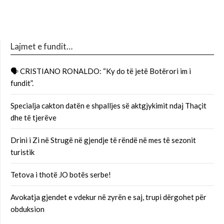
Lajmet e fundit…
🗣 CRISTIANO RONALDO: “Ky do të jetë Botërori im i
fundit”.
Specialja cakton datën e shpalljes së aktgjykimit ndaj Thaçit
dhe të tjerëve
Drini i Zi në Strugë në gjendje të rëndë në mes të sezonit
turistik
Tetova i thotë JO botës serbe!
Avokatja gjendet e vdekur në zyrën e saj, trupi dërgohet për
obduksion