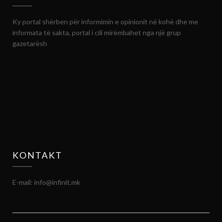
Ky portal shërben për informimin e opinionit në kohë dhe me
informata të sakta, portal i cili mirëmbahet nga një grup
gazetarësh
KONTAKT
E-mail: info@infinit.mk