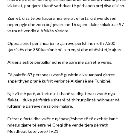
viktimat, por zjarret kanë vazhduar të përhapen prej disa ditësh.
Zjarret, disa të përhapura nga erërat e forta, u zhvendosën
nëpër pyje dhe zona bujqësore në 16 rajone duke shkaktuar 97
vatra në vendin e Afrikës Veriore.
Operacionet për shuarjen e zjarreve përfshinë rreth 7,500
zjarrfikës dhe 350 kamionë në terren, si dhe mbështetje ajrore.
Algjeria është përballur edhe më parë me zjarret e verës.
Të paktën 37 persona u vranë gushtin e kaluar pasi zjarret
shpërthyen pranë kufirit verior të Algjerisë me Tunizinë.
Një vit më parë, autoritetet thanë se dhjetëra u vranë nga
flakët – duke përfshirë ushtarë të thirrur për të ndihmuar në
luftimin e zjarreve në rajone malore.
Erërat e forta dhe valët e njëpasnjëshme të të nxehtit kanë
ndezur zjarre të egra në Greqi dhe vende tjera përreth
Mesdheut këtë verë./Tv.21