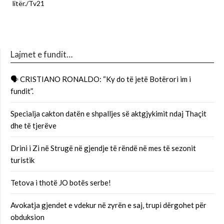
litër./Tv21
Lajmet e fundit…
🗣 CRISTIANO RONALDO: “Ky do të jetë Botërori im i
fundit”.
Specialja cakton datën e shpalljes së aktgjykimit ndaj Thaçit
dhe të tjerëve
Drini i Zi në Strugë në gjendje të rëndë në mes të sezonit
turistik
Tetova i thotë JO botës serbe!
Avokatja gjendet e vdekur në zyrën e saj, trupi dërgohet për
obduksion