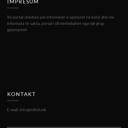
IMPRESUM
Ky portal shërben për informimin e opinionit në kohë dhe me
informata të sakta, portal i cili mirëmbahet nga një grup
gazetarësh
KONTAKT
E-mail: info@infinit.mk