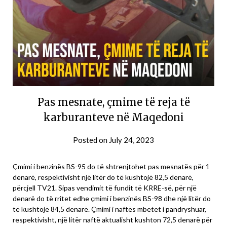
Pas mesnate, çmime të reja të
karburanteve në Maqedoni
Posted on
July 24, 2023
Çmimi i benzinës BS-95 do të shtrenjtohet pas mesnatës për 1
denarë, respektivisht një litër do të kushtojë 82,5 denarë,
përcjell TV21. Sipas vendimit të fundit të KRRE-së, për një
denarë do të rritet edhe çmimi i benzinës BS-98 dhe një litër do
të kushtojë 84,5 denarë. Çmimi i naftës mbetet i pandryshuar,
respektivisht, një litër naftë aktualisht kushton 72,5 denarë për